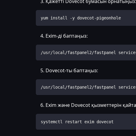
Қажетті Dovecot бумасын орнатыңыз
yum install -y dovecot-pigeonhole
Exim-ді баптаңыз:
/usr/local/fastpanel2/fastpanel service
Dovecot-ты баптаңыз:
/usr/local/fastpanel2/fastpanel service
Exim және Dovecot қызметтерін қайта
systemctl restart exim dovecot