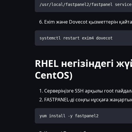
/usr/local/fastpanel2/fastpanel service
Exim және Dovecot қызметтерін қайта
systemctl restart exim4 dovecot
RHEL негізіндегі жү
CentOS)
Серверіңізге SSH арқылы root пайда
FASTPANEL-ді соңғы нұсқаға жаңарты
yum install -y fastpanel2