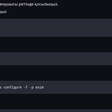
ланушысы ретінде қосылыңыз.
ңыз
:
s configure -f -p exim