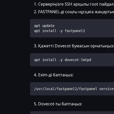
Серверіңізге SSH арқылы root пайда
FASTPANEL-ді соңғы нұсқаға жаңарты
apt update
apt install -y fastpanel2
Қажетті Dovecot бумасын орнатыңыз
apt install -y dovecot-lmtpd
Exim-ді баптаңыз:
/usr/local/fastpanel2/fastpanel service
Dovecot-ты баптаңыз: