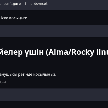
s configure -f -p dovecot
 іске қосыңыз:
йелер үшін (Alma/Rocky lin
ланушысы ретінде қосылыңыз.
ңыз