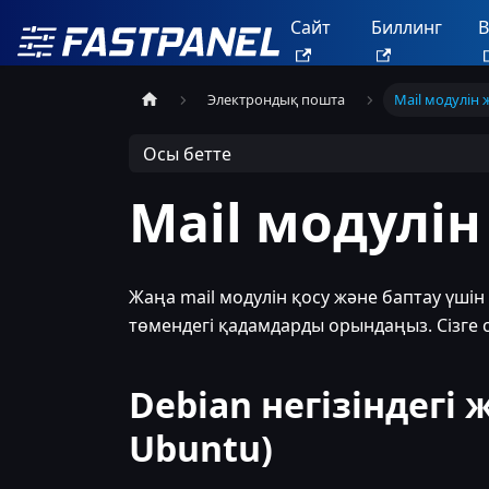
Сайт
Биллинг
B
Электрондық пошта
Mail модулін 
Осы бетте
Mail модулі
Жаңа mail модулін қосу және баптау үші
төмендегі қадамдарды орындаңыз. Сізге 
Debian негізіндегі 
Ubuntu)