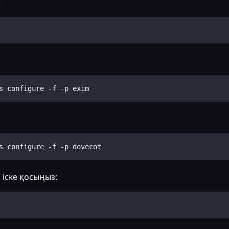
:
s configure -f -p exim
s configure -f -p dovecot
 іске қосыңыз: