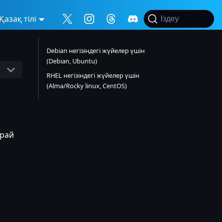
Қазақ тілі
Іздеу
Debian негізіндегі жүйелер үшін
(Debian, Ubuntu)
RHEL негізіндегі жүйелер үшін
(Alma/Rocky linux, CentOS)
арай