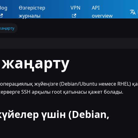
log
Өзгерістер
VPN
API
журналы
overview
жаңарту
н жаңарту
н операциялық жүйеңізге (Debian/Ubuntu немесе RHEL) қ
серверге SSH арқылы root қатынасы қажет болады.
жүйелер үшін (Debian,