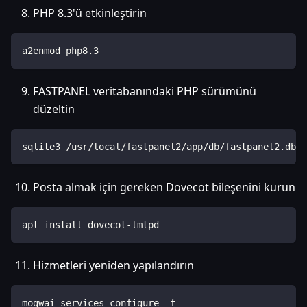
PHP 8.3'ü etkinleştirin
a2enmod php8.3
FASTPANEL veritabanındaki PHP sürümünü
düzeltin
sqlite3 /usr/local/fastpanel2/app/db/fastpanel2.db "
Posta almak için gereken Dovecot bileşenini kurun
apt install dovecot-lmtpd
Hizmetleri yeniden yapılandırın
mogwai services configure -f