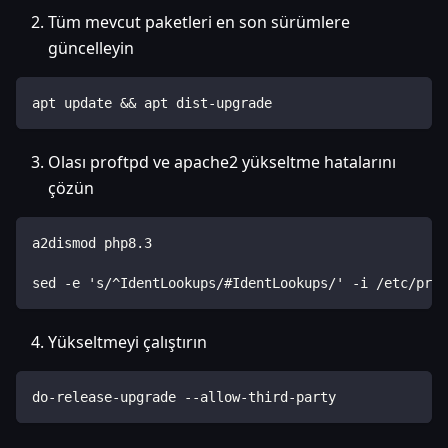
Tüm mevcut paketleri en son sürümlere
güncelleyin
apt update && apt dist-upgrade
Olası proftpd ve apache2 yükseltme hatalarını
çözün
a2dismod php8.3
sed -e 's/^IdentLookups/#IdentLookups/' -i /etc/prof
Yükseltmeyi çalıştırın
do-release-upgrade --allow-third-party