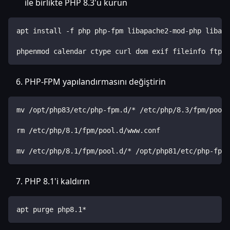
ile birlikte PHP 8.3'ü kurun
apt install -f php php-fpm libapache2-mod-php libapa
phpenmod calendar ctype curl dom exif fileinfo ftp g
PHP-FPM yapılandırmasını değiştirin
mv /opt/php83/etc/php-fpm.d/* /etc/php/8.3/fpm/pool.
rm /etc/php/8.1/fpm/pool.d/www.conf
mv /etc/php/8.1/fpm/pool.d/* /opt/php81/etc/php-fpm.
PHP 8.1'i kaldırın
apt purge php8.1*