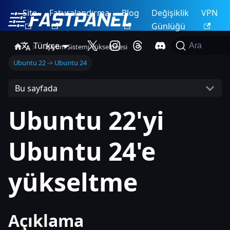
Site
Faturalandırma
Blog
Değişiklik
VPN
Günlüğü
Türkçe
Ara
İşletim Sistemi Yükseltmesi
Ubuntu 22 -> Ubuntu 24
Bu sayfada
Ubuntu 22'yi
Ubuntu 24'e
yükseltme
Açıklama