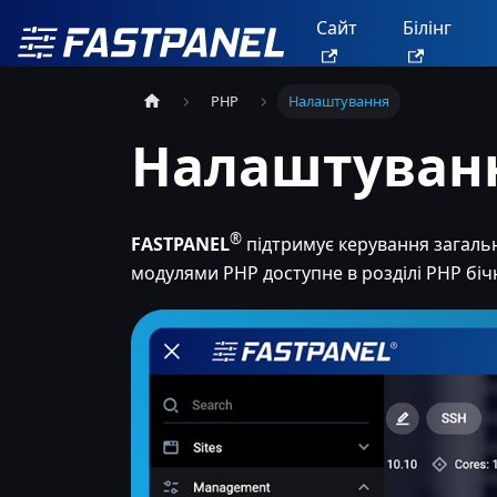
Сайт
Білінг
PHP
Налаштування
Налаштуван
®
FASTPANEL
підтримує керування загаль
модулями PHP доступне в розділі PHP бі