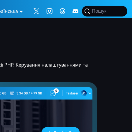
раїнська
Пошук
ії PHP. Керування налаштуваннями та