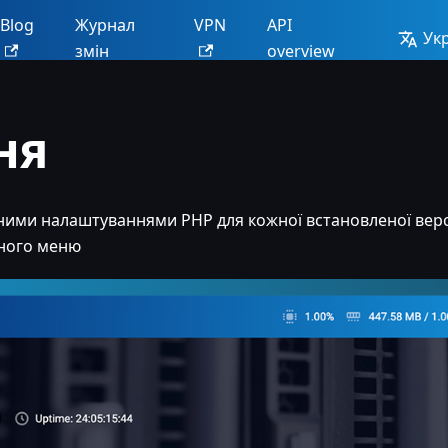
Blog
Журнал
VPN
API
Ук
змін
overview
ня
ними налаштуваннями PHP для кожної встановленої верс
чного меню