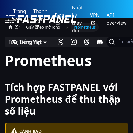
Nhật
Trang
Thanh
Blog
ký
VPN
API
web
toán
thay
overview
Giấy phép mở rộng
Prometheus
đổi
Trên trang này
Tiếng Việt
Tìm ki
Prometheus
Tích hợp FASTPANEL với
Prometheus để thu thập
số liệu
CẢNH BÁO