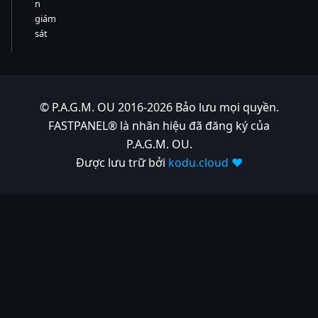
n
giám
sát
© P.A.G.M. OU 2016-2026 Bảo lưu mọi quyền.
FASTPANEL® là nhãn hiệu đã đăng ký của
P.A.G.M. OU.
Được lưu trữ bởi
kodu.cloud ❤️