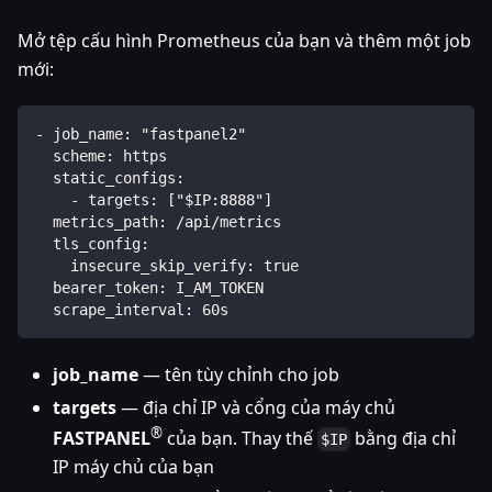
Mở tệp cấu hình Prometheus của bạn và thêm một job
mới:
- job_name: "fastpanel2"
  scheme: https
  static_configs:
    - targets: ["$IP:8888"]
  metrics_path: /api/metrics
  tls_config:
    insecure_skip_verify: true
  bearer_token: I_AM_TOKEN
  scrape_interval: 60s
job_name
— tên tùy chỉnh cho job
targets
— địa chỉ IP và cổng của máy chủ
®
FASTPANEL
của bạn. Thay thế
bằng địa chỉ
$IP
IP máy chủ của bạn