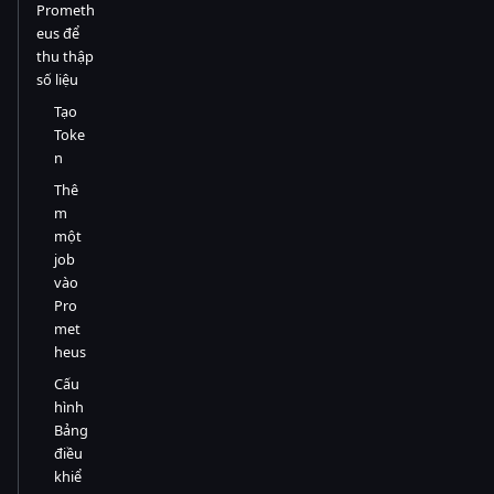
Prometh
eus để
thu thập
số liệu
Tạo
Toke
n
Thê
m
một
job
vào
Pro
met
heus
Cấu
hình
Bảng
điều
khiể