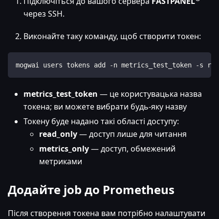
Підключіться до вашого сервера
FASTPANEL
через SSH.
Виконайте таку команду, щоб створити токен:
mogwai users tokens add -n metrics_test_token -s rea
metrics_test_token
— це користувацька назва
токена; ви можете вибрати будь-яку назву
Токену буде надано такі області доступу:
read_only
— доступ лише для читання
metrics_only
— доступ, обмежений
метриками
Додайте job до Prometheus
Після створення токена вам потрібно налаштувати