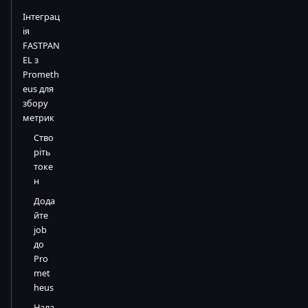
Інтеграц
ія
FASTPAN
EL з
Prometh
eus для
збору
метрик
Ство
ріть
токе
н
Дода
йте
job
до
Pro
met
heus
Нала