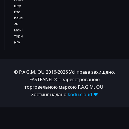
шту
йте
пане
ль
моні
тори
нгу
© P.A.G.M. OU 2016-2026 Усі права захищено.
FASTPANEL® є зареєстрованою
торговельною маркою P.A.G.M. OU.
Хостинг надано
kodu.cloud ❤️