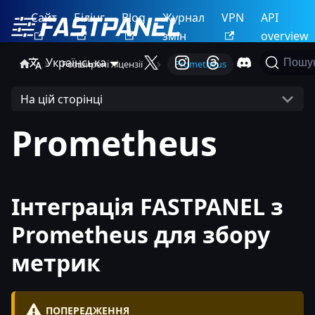
Сайт
Білінг
Blog
Журнал
VPN
API
змін
overview
Українська
Пошу
Розширені ліцензії
Prometheus
На цій сторінці
Prometheus
Інтеграція FASTPANEL з
Prometheus для збору
метрик
ПОПЕРЕДЖЕННЯ