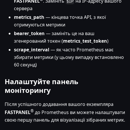
FASTPANEL
. Замініть
на IP-адресу вашого
$IP
сервера
metrics_path
— кінцева точка API, з якої
отримуються метрики
bearer_token
— замініть це на ваш
згенерований токен (
metrics_test_token
)
scrape_interval
— як часто Prometheus має
збирати метрики (у цьому випадку встановлено
60 секунд)
Налаштуйте панель
моніторингу
Після успішного додавання вашого екземпляра
®
FASTPANEL
до Prometheus ви можете налаштувати
свою першу панель для візуалізації зібраних метрик.