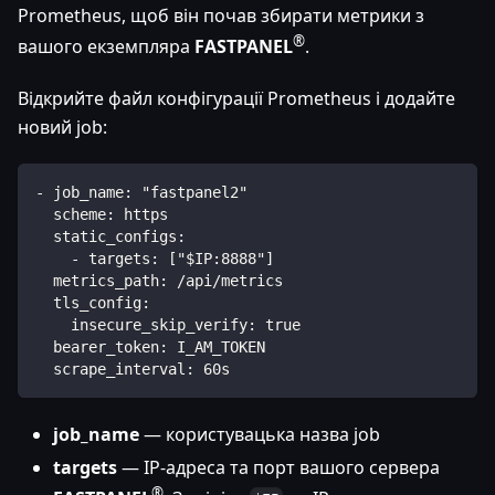
Prometheus, щоб він почав збирати метрики з
®
вашого екземпляра
FASTPANEL
.
Відкрийте файл конфігурації Prometheus і додайте
новий job:
- job_name: "fastpanel2"
  scheme: https
  static_configs:
    - targets: ["$IP:8888"]
  metrics_path: /api/metrics
  tls_config:
    insecure_skip_verify: true
  bearer_token: I_AM_TOKEN
  scrape_interval: 60s
job_name
— користувацька назва job
targets
— IP-адреса та порт вашого сервера
®