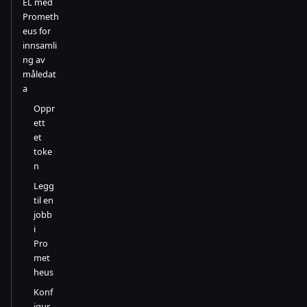
EL med
Prometh
eus for
innsamli
ng av
måledat
a
Oppr
ett
et
toke
n
Legg
til en
jobb
i
Pro
met
heus
Konf
igur