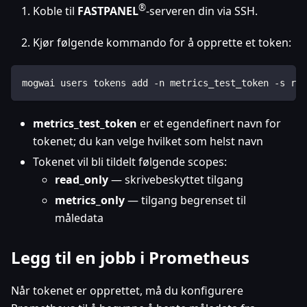
®
Koble til
FASTPANEL
-serveren din via SSH.
Kjør følgende kommando for å opprette et token:
mogwai users tokens add -n metrics_test_token -s rea
metrics_test_token
er et egendefinert navn for
tokenet; du kan velge hvilket som helst navn
Tokenet vil bli tildelt følgende scopes:
read_only
— skrivebeskyttet tilgang
metrics_only
— tilgang begrenset til
måledata
Legg til en jobb i Prometheus
Når tokenet er opprettet, må du konfigurere