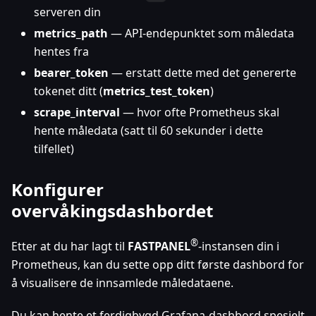
serveren din
metrics_path
— API-endepunktet som måledata
hentes fra
bearer_token
— erstatt dette med det genererte
tokenet ditt (
metrics_test_token
)
scrape_interval
— hvor ofte Prometheus skal
hente måledata (satt til 60 sekunder i dette
tilfellet)
Konfigurer
overvåkingsdashbordet
®
Etter at du har lagt til
FASTPANEL
-instansen din i
Prometheus, kan du sette opp ditt første dashbord for
å visualisere de innsamlede måledataene.
Du kan hente et ferdigbygd Grafana-dashbord spesielt