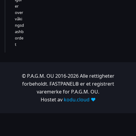
er
over
våki
ngsd
ashb
orde
t
© P.A.G.M. OU 2016-2026 Alle rettigheter
forbeholdt. FASTPANEL® er et registrert
varemerke for P.A.G.M. OU.
Hostet av
kodu.cloud ❤️