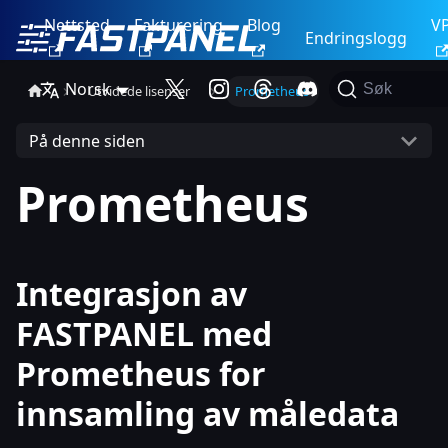
Nettsted
Fakturering
Blog
V
Endringslogg
Norsk
Søk
Utvidede lisenser
Prometheus
På denne siden
Prometheus
Integrasjon av
FASTPANEL med
Prometheus for
innsamling av måledata