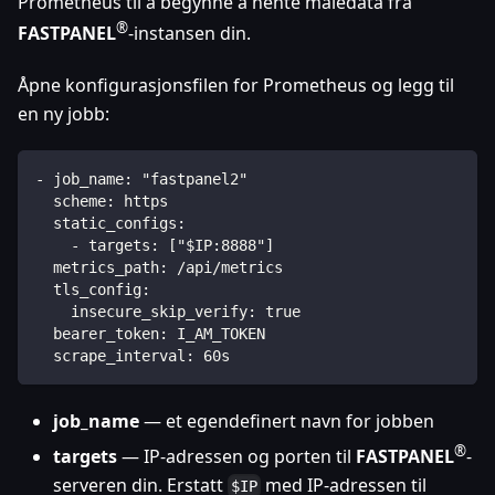
Prometheus til å begynne å hente måledata fra
®
FASTPANEL
-instansen din.
Åpne konfigurasjonsfilen for Prometheus og legg til
en ny jobb:
- job_name: "fastpanel2"
  scheme: https
  static_configs:
    - targets: ["$IP:8888"]
  metrics_path: /api/metrics
  tls_config:
    insecure_skip_verify: true
  bearer_token: I_AM_TOKEN
  scrape_interval: 60s
job_name
— et egendefinert navn for jobben
®
targets
— IP-adressen og porten til
FASTPANEL
-
serveren din. Erstatt
med IP-adressen til
$IP