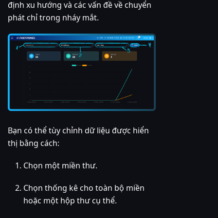
định xu hướng và các vấn đề về chuyển
phát chỉ trong nháy mắt.
Bạn có thể tùy chỉnh dữ liệu được hiển
thị bằng cách:
Chọn một miền thư.
Chọn thống kê cho toàn bộ miền
hoặc một hộp thư cụ thể.