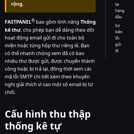
rộng
.
lại
hàng
đầu
®
FASTPANEL
bao gồm tính năng
Thống
Sự
kê thư
, cho phép bạn dễ dàng theo dõi
kiện
hoạt động email gửi đi cho toàn bộ
lỗi
gửi
miền hoặc từng hộp thư riêng lẻ. Bạn
đi
có thể nhanh chóng xem đã có bao
nhiêu thư được gửi, được chuyển thành
công hoặc bị trả lại, đồng thời xem các
mã lỗi SMTP chi tiết kèm theo khuyến
nghị giải thích vì sao một số email bị từ
chối.
Cấu hình thu thập
thống kê tự