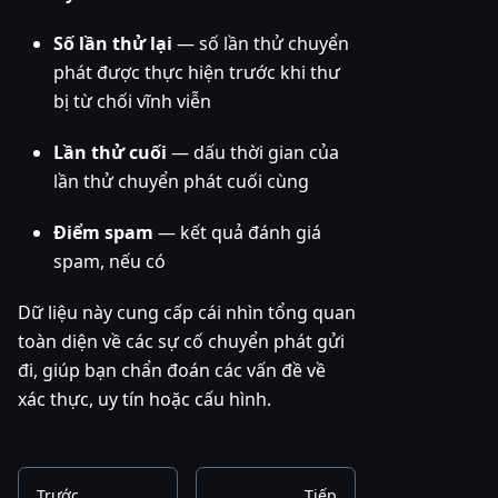
Số lần thử lại
— số lần thử chuyển
phát được thực hiện trước khi thư
bị từ chối vĩnh viễn
Lần thử cuối
— dấu thời gian của
lần thử chuyển phát cuối cùng
Điểm spam
— kết quả đánh giá
spam, nếu có
Dữ liệu này cung cấp cái nhìn tổng quan
toàn diện về các sự cố chuyển phát gửi
đi, giúp bạn chẩn đoán các vấn đề về
xác thực, uy tín hoặc cấu hình.
Trước
Tiếp