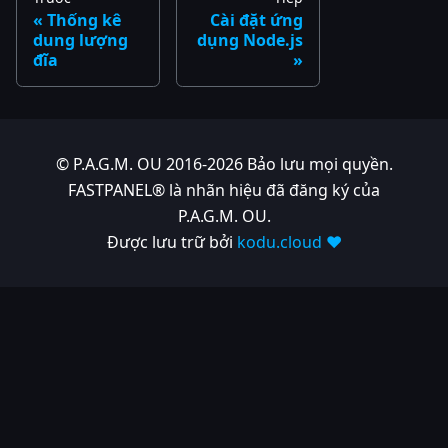
Thống kê
Cài đặt ứng
dung lượng
dụng Node.js
đĩa
© P.A.G.M. OU 2016-2026 Bảo lưu mọi quyền.
FASTPANEL® là nhãn hiệu đã đăng ký của
P.A.G.M. OU.
Được lưu trữ bởi
kodu.cloud ❤️