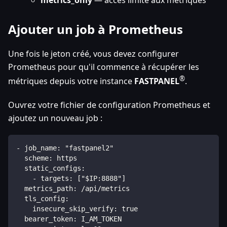
metrics_only
— accès limité aux métriques
Ajouter un job à Prometheus
Une fois le jeton créé, vous devez configurer
Prometheus pour qu'il commence à récupérer les
®
métriques depuis votre instance
FASTPANEL
.
Ouvrez votre fichier de configuration Prometheus et
ajoutez un nouveau job :
- job_name: "fastpanel2"
  scheme: https
  static_configs:
    - targets: ["$IP:8888"]
  metrics_path: /api/metrics
  tls_config:
    insecure_skip_verify: true
  bearer_token: I_AM_TOKEN