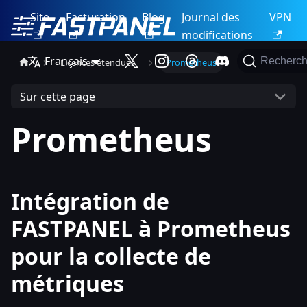
Site
Facturation
Blog
Journal des
VPN
modifications
Français
Recherch
Licences étendues
Prometheus
Sur cette page
Prometheus
Intégration de
FASTPANEL à Prometheus
pour la collecte de
métriques