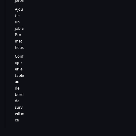
jeton
Ajou
ter
un
job à
Pro
met
heus
Conf
igur
er le
table
au
de
bord
de
surv
eillan
ce