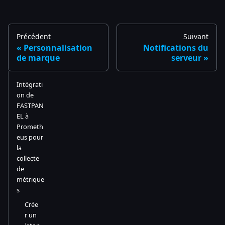
Précédent
Suivant
Personnalisation
Notifications du
de marque
serveur
Intégrati
on de
FASTPAN
EL à
Prometh
eus pour
la
collecte
de
métrique
s
Crée
r un