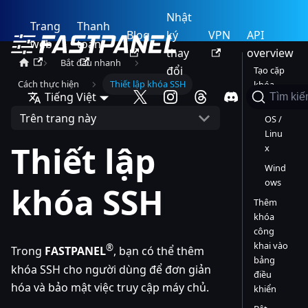
Nhật
Trang
Thanh
Blog
ký
VPN
API
web
toán
thay
overview
Bắt đầu nhanh
đổi
Tạo cặp
Cách thực hiện
Thiết lập khóa SSH
khóa
Tiếng Việt
Tìm ki
mac
Trên trang này
OS /
Linu
Thiết lập
x
Wind
ows
khóa SSH
Thêm
khóa
công
khai vào
®
Trong
FASTPANEL
, bạn có thể thêm
bảng
khóa SSH cho người dùng để đơn giản
điều
hóa và bảo mật việc truy cập máy chủ.
khiển