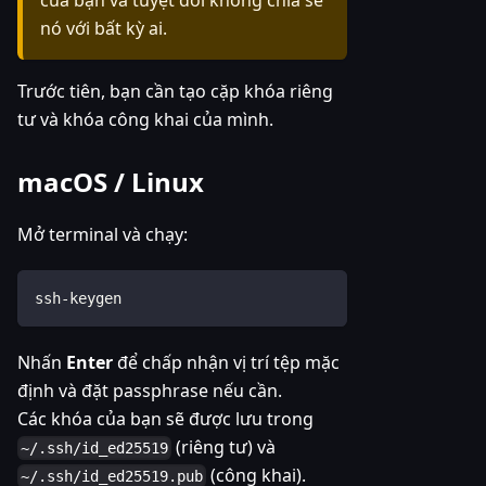
nó với bất kỳ ai.
Trước tiên, bạn cần tạo cặp khóa riêng
tư và khóa công khai của mình.
macOS / Linux
Mở terminal và chạy:
ssh-keygen
Nhấn
Enter
để chấp nhận vị trí tệp mặc
định và đặt passphrase nếu cần.
Các khóa của bạn sẽ được lưu trong
(riêng tư) và
~/.ssh/id_ed25519
(công khai).
~/.ssh/id_ed25519.pub