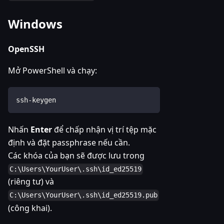
Windows
OpenSSH
Mở PowerShell và chạy:
ssh-keygen
Nhấn
Enter
để chấp nhận vị trí tệp mặc
định và đặt passphrase nếu cần.
Các khóa của bạn sẽ được lưu trong
C:\Users\YourUser\.ssh\id_ed25519
(riêng tư) và
C:\Users\YourUser\.ssh\id_ed25519.pub
(công khai).