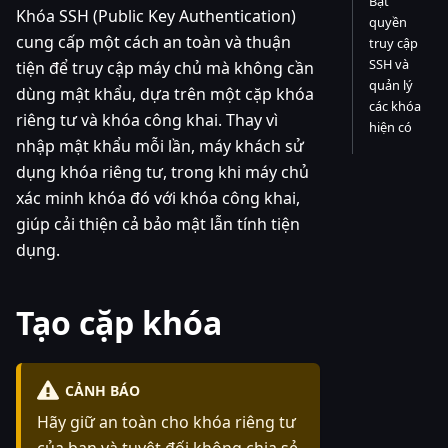
Bật
Khóa SSH (Public Key Authentication)
quyền
cung cấp một cách an toàn và thuận
truy cập
SSH và
tiện để truy cập máy chủ mà không cần
quản lý
dùng mật khẩu, dựa trên một cặp khóa
các khóa
riêng tư và khóa công khai. Thay vì
hiện có
nhập mật khẩu mỗi lần, máy khách sử
dụng khóa riêng tư, trong khi máy chủ
xác minh khóa đó với khóa công khai,
giúp cải thiện cả bảo mật lẫn tính tiện
dụng.
Tạo cặp khóa
CẢNH BÁO
Hãy giữ an toàn cho khóa riêng tư
của bạn và tuyệt đối không chia sẻ