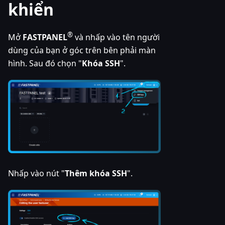
khiển
®
Mở
FASTPANEL
và nhấp vào tên người
dùng của bạn ở góc trên bên phải màn
hình. Sau đó chọn "
Khóa SSH
".
Nhấp vào nút "
Thêm khóa SSH
".