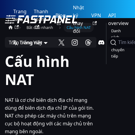
Nhật
Trang
Thanh
Blog
ký
VPN
API
web
toán
thay
overview
Bắt đầu nhanh
Cấu hình NAT
đổi
Danh
sách
Trên trang này
Tiếng Việt
Tìm ki
cổng cần
chuyển
Cấu hình
tiếp
NAT
NAT là cơ chế biên dịch địa chỉ mạng
dùng để biên dịch địa chỉ IP của gói tin.
NAT cho phép các máy chủ trên mạng
cục bộ hoạt động với các máy chủ trên
mạng bên ngoài.