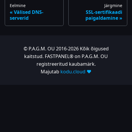
Eelmine
Järgmine
Välised DNS-
SSL-sertifikaadi
serverid
paigaldamine
© P.A.G.M. OU 2016-2026 Kõik õigused
kaitstud. FASTPANEL® on P.A.G.M. OU
registreeritud kaubamärk.
Majutab
kodu.cloud ❤️