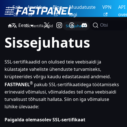
Sait
Arveldus
Blog
Muudatuste
VPN
API
logi
ove
Eesti
Otsi
SSL-sertifikaadid
Sissejuhatus
Sissejuhatus
SSL-sertifikaadid on olulised teie veebisaidi ja
külastajate vaheliste ühenduste turvamiseks,
krüpteerides võrgu kaudu edastatavaid andmeid.
®
FASTPANEL
pakub SSL-sertifikaatidega töötamiseks
erinevaid võimalusi, võimaldades teil oma veebisaidi
turvalisust tõhusalt hallata. Siin on iga võimaluse
lühike ülevaade:
Paigalda olemasolev SSL-sertifikaat