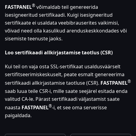
®
FASTPANEL
võimaldab teil genereerida
isesigneeritud sertifikaadi. Kuigi isesigneeritud
sertifikaate ei usaldata veebibrauserites vaikimisi,
võivad need olla kasulikud arenduskeskkondades või
sisemiste teenuste jaoks.
Loo sertifikaadi allkirjastamise taotlus (CSR)
Kui teil on vaja osta SSL-sertifikaat usaldusväärselt
sertifitseerimiskeskuselt, peate esmalt genereerima
®
sertifikaadi allkirjastamise taotluse (CSR).
FASTPANEL
saab luua teile CSR-i, mille saate seejärel esitada enda
valitud CA-le. Pärast sertifikaadi väljastamist saate
®
naasta
FASTPANEL
-i, et see oma serverisse
paigaldada.