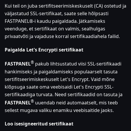
Kui teil on juba sertifitseerimiskeskuselt (CA) ostetud ja
väljastatud SSL-sertifikaat, saate selle hõlpsasti
FASTPANEL®-i kaudu paigaldada. Jätkamiseks
veenduge, et sertifikaat on valmis, sealhulgas
privaatvõti ja vajaduse korral sertifikaadiahela failid.
Paigalda Let's Encrypti sertifikaat
®
FASTPANEL
pakub lihtsustatud viisi SSL-sertifikaadi
hankimiseks ja paigaldamiseks populaarselt tasuta
sertifitseerimiskeskuselt Let's Encrypt. Vaid mõne
klõpsuga saate oma veebisaidi Let's Encrypti SSL-
sertifikaadiga turvata. Need sertifikaadid on tasuta ja
®
FASTPANEL
uuendab neid automaatselt, mis teeb
sellest mugava valiku enamiku veebisaitide jaoks.
Loo isesigneeritud sertifikaat