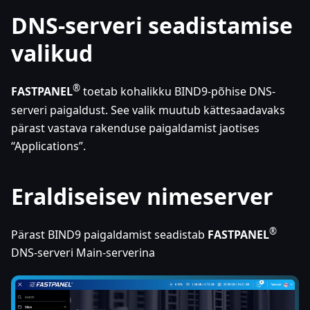
DNS-serveri seadistamise
valikud
®
FASTPANEL
toetab kohalikku BIND9-põhise DNS-
serveri paigaldust. See valik muutub kättesaadavaks
pärast vastava rakenduse paigaldamist jaotises
“Applications”.
Eraldiseisev nimeserver
®
Pärast BIND9 paigaldamist seadistab
FASTPANEL
DNS-serveri Main-serverina