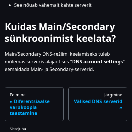
See nõuab vähemalt kahte serverit
Kuidas Main/Secondary
sünkroonimist keelata?
Main/Secondary DNS-režiimi keelamiseks tuleb
mõlemas serveris alajaotises "
DNS account settings
"
eemaldada Main- ja Secondary-serverid.
Eelmine
Järgmine
Diferentsiaalse
Välised DNS-serverid
varukoopia
taastamine
Sissejuha