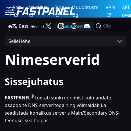
Sait
Arveldus
Blog
Muudatuste
VPN
API
logi
ove
Eesti
Otsi
Domeenid
Kohalikud DNS-serverid
Sellel lehel
Nimeserverid
Sissejuhatus
®
FASTPANEL
toetab sünkroonimist kolmandate
osapoolte DNS-serveritega ning võimaldab ka
seadistada kohalikus serveris Main/Secondary DNS-
teenuse, sealhulgas