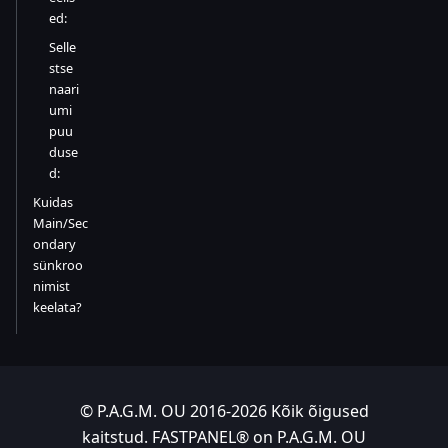
ed:
Selle
stse
naari
umi
puu
duse
d:
Kuidas
Main/Sec
ondary
sünkroo
nimist
keelata?
© P.A.G.M. OU 2016-2026 Kõik õigused
kaitstud. FASTPANEL® on P.A.G.M. OU