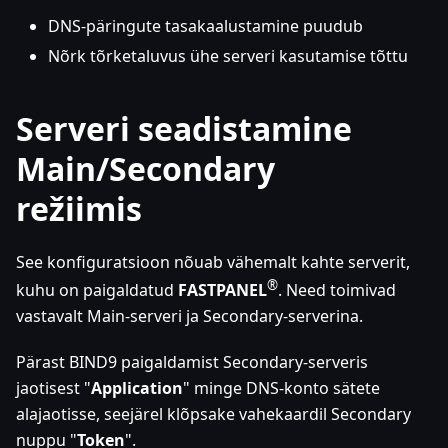
DNS-päringute tasakaalustamine puudub
Nõrk tõrketaluvus ühe serveri kasutamise tõttu
Serveri seadistamine
Main/Secondary
režiimis
See konfiguratsioon nõuab vähemalt kahte serverit,
®
kuhu on paigaldatud
FASTPANEL
. Need toimivad
vastavalt Main-serveri ja Secondary-serverina.
Pärast BIND9 paigaldamist Secondary-serveris
jaotisest "
Application
" minge DNS-konto sätete
alajaotisse, seejärel klõpsake vahekaardil Secondary
nuppu "
Token
".