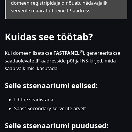
domeeniregistripidajaid nõuab, hädavajalik
serverile määratud teine IP-aadress.
Kuidas see töötab?
®
Kui domeen lisatakse
FASTPANEL
i, genereeritakse
saadaolevate IP-aadresside põhjal NS-kirjed, mida
saab vaikimisi kasutada.
Selle stsenaariumi eelised:
Lihtne seadistada
Sääst Secondary-serverite arvelt
Selle stsenaariumi puudused: