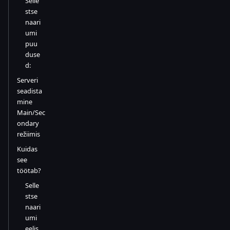
Selle
stse
naari
umi
puu
duse
d:
Serveri
seadista
mine
Main/Sec
ondary
režiimis
Kuidas
see
töötab?
Selle
stse
naari
umi
eelis