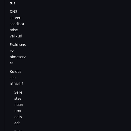
tus
DNS-
serveri
seadista
mise
valikud
Eraldiseis
ev
nimeserv
er
Kuidas
see
töötab?
Selle
stse
naari
umi
eelis
ed: