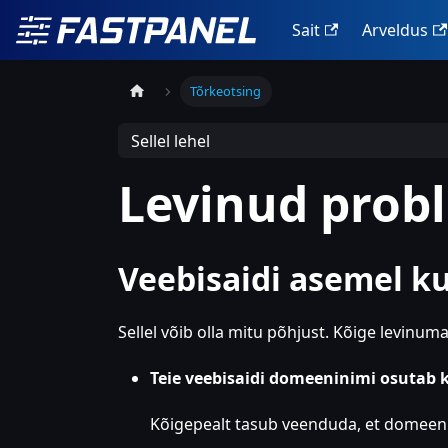
Sait
Arveldus
Tõrkeotsing
Sellel lehel
Levinud prob
Veebisaidi asemel k
Sellel võib olla mitu põhjust. Kõige levinuma
Teie veebisaidi domeeninimi osutab 
Kõigepealt tasub veenduda, et domeen