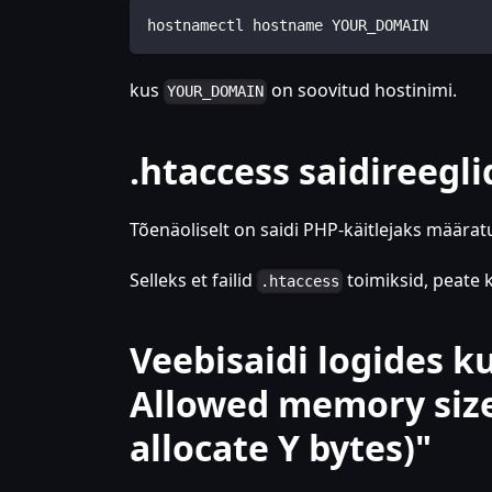
hostnamectl hostname YOUR_DOMAIN
kus
on soovitud hostinimi.
YOUR_DOMAIN
.htaccess saidireegli
Tõenäoliselt on saidi PHP-käitlejaks määra
Selleks et failid
toimiksid, peate 
.htaccess
Veebisaidi logides k
Allowed memory size 
allocate Y bytes)"