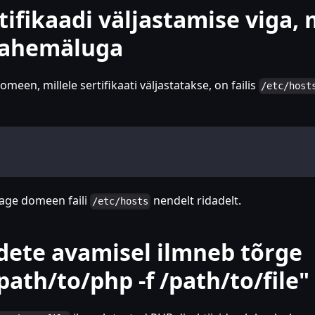
tifikaadi väljastamise viga, 
 vahemäluga
omeen, millele sertifikaati väljastatakse, on failis
/etc/host
dage domeen faili
nendelt ridadelt.
/etc/hosts
dete avamisel ilmneb tõrge
ath/to/php -f /path/to/file"