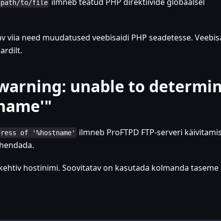
ilmneb teatud PHP direktiivide globaalsel
/path/to/file
av viia need muudatused veebisaidi PHP seadetesse. Veebis
rdilt.
warning: unable to determi
tname'"
ilmneb ProFTPD FTP-serveri käivitamis
dress of '%hostname'
lahendada.
 kehtiv hostinimi. Soovitatav on kasutada kolmanda taseme