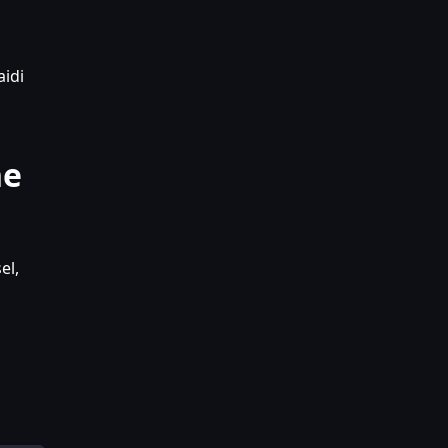
aidi
ne
el,