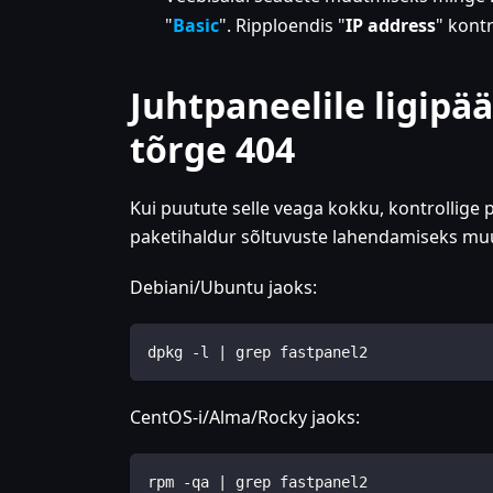
"
Basic
". Ripploendis "
IP address
" kont
Juhtpaneelile ligipä
tõrge 404
Kui puutute selle veaga kokku, kontrollige 
paketihaldur sõltuvuste lahendamiseks muu
Debiani/Ubuntu jaoks:
dpkg -l | grep fastpanel2
CentOS-i/Alma/Rocky jaoks:
rpm -qa | grep fastpanel2