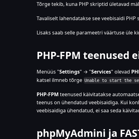
Tõrge tekib, kuna PHP skriptid ületavad mä
Tavaliselt lahendatakse see veebisaidi PHP
Lisaks saab selle parameetri väärtuse üle ki
PHP-FPM teenused ei
Menüüs "
Settings
" → "
Services
" olevad
PH
katsel ilmneb tõrge
Unable to start the s
PHP-FPM
teenused käivitatakse automaatselt
teenus on ühendatud veebisaidiga. Kui kon
veebisaidiga ühendatud, ei saa seda käivita
phpMyAdmini ja FAST