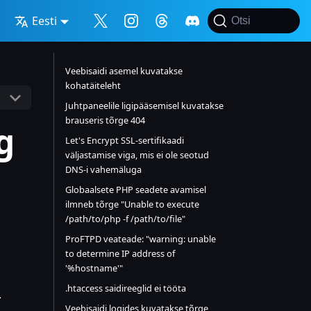
Eesti
Otsi
Veebisaidi asemel kuvatakse
kohatäiteleht
Juhtpaneelile ligipääsemisel kuvatakse
brauseris tõrge 404
g
Let's Encrypt SSL-sertifikaadi
väljastamise viga, mis ei ole seotud
DNS-i vahemäluga
Globaalsete PHP seadete avamisel
ilmneb tõrge "Unable to execute
/path/to/php -f /path/to/file"
ProFTPD veateade: "warning: unable
to determine IP address of
'%hostname'"
.htaccess saidireeglid ei tööta
.
Veebisaidi logides kuvatakse tõrge