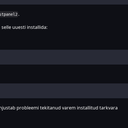
.
stpanel2
elle uuesti installida:
hjustab probleemi tekitanud varem installitud tarkvara