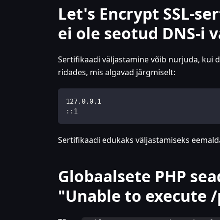
Let's Encrypt SSL-ser
ei ole seotud DNS-i
Sertifikaadi väljastamine võib nurjuda, kui d
ridades, mis algavad järgmiselt:
127.0.0.1
::1
Sertifikaadi edukaks väljastamiseks eemal
Globaalsete PHP sea
"Unable to execute /p