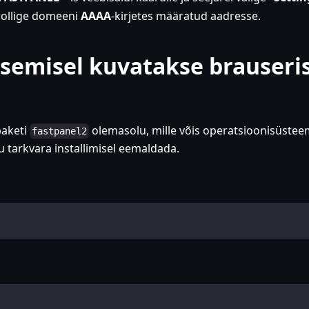
rollige domeeni
AAAA
-kirjetes määratud aadresse.
äsemisel kuvatakse brauseri
paketi
olemasolu, mille võis operatsioonisüstee
fastpanel2
 tarkvara installimisel eemaldada.