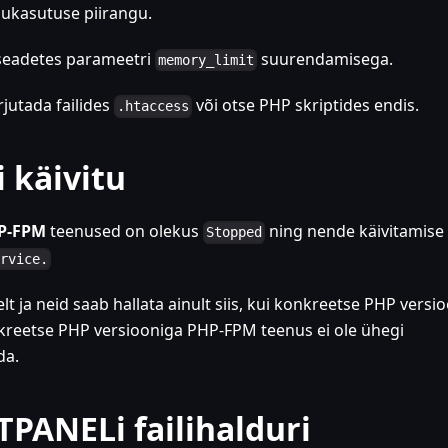
lukasutuse piirangu.
 seadetes parameetri
suurendamisega.
memory_limit
rjutada failides
või otse PHP skriptides endis.
.htaccess
 käivitu
P-FPM
teenused on olekus
ning nende käivitamise
Stopped
ervice.
 ja neid saab hallata ainult siis, kui konkreetse PHP versi
kreetse PHP versiooniga PHP-FPM teenus ei ole ühegi
da.
PANELi failihalduri