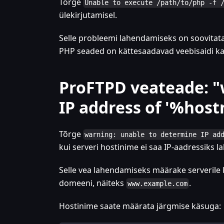
Tõrge
Unable to execute /path/to/php -f 
ülekirjutamisel.
Selle probleemi lahendamiseks on soovitat
PHP seaded on kättesaadavad veebisaidi kaa
ProFTPD veateade: "
IP address of '%hos
Tõrge
warning: unable to determine IP ad
kui serveri hostinime ei saa IP-aadressiks 
Selle vea lahendamiseks määrake serverile
domeeni, näiteks
.
www.example.com
Hostinime saate määrata järgmise käsuga: