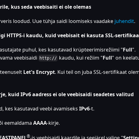
le, kus seda veebisaiti ei ole olemas
erveris loodud. Uue tühja saidi loomiseks vaadake
juhendit
.
gi HTTPS-i kaudu, kuid veebisait ei kasuta SSL-sertifikaa
kasutajate puhul, kes kasutavad krüpteerimisrežiimi "
Full
".
 avama veebisaidi
kaudu, kui režiim "
Full
" on keelat
http://
 teenuselt
Let's Encrypt
. Kui teil on juba SSL-sertifikaat ole
, kuid IPv6 aadress ei ole veebisaidi seadetes valitud
id, kes kasutavad veebi avamiseks
IPv6
-t.
 või eemaldama
AAAA
-kirje.
®
FASTPANEL
-is veebisaidi kaardile ja seejärel valige "
Settin