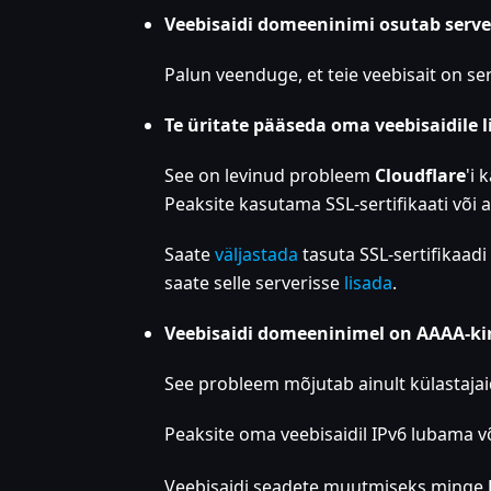
Veebisaidi domeeninimi osutab serveri
Palun veenduge, et teie veebisait on s
Te üritate pääseda oma veebisaidile li
See on levinud probleem
Cloudflare
'i 
Peaksite kasutama SSL-sertifikaati või
Saate
väljastada
tasuta SSL-sertifikaadi
saate selle serverisse
lisada
.
Veebisaidi domeeninimel on AAAA-kirje
See probleem mõjutab ainult külastaja
Peaksite oma veebisaidil IPv6 lubama
Veebisaidi seadete muutmiseks minge