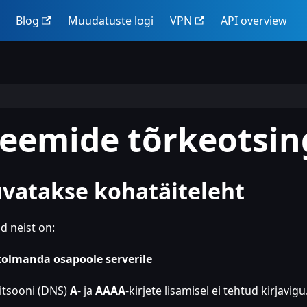
Blog
Muudatuste logi
VPN
API overview
leemide tõrkeotsin
uvatakse kohatäiteleht
d neist on:
kolmanda osapoole serverile
itsooni (DNS)
A
- ja
AAAA
-kirjete lisamisel ei tehtud kirjavigu