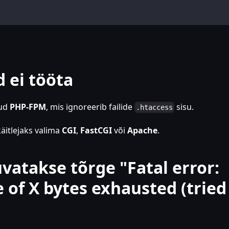
d ei tööta
tud
PHP-FPM
, mis ignoreerib failide
sisu.
.htaccess
käitlejaks valima
CGI
,
FastCGI
või
Apache
.
uvatakse tõrge "Fatal error:
of X bytes exhausted (tried