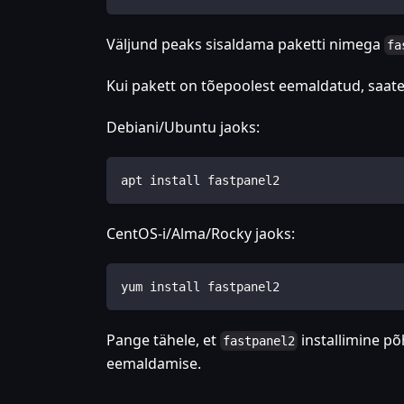
Väljund peaks sisaldama paketti nimega
fa
Kui pakett on tõepoolest eemaldatud, saate s
Debiani/Ubuntu jaoks:
apt install fastpanel2
CentOS-i/Alma/Rocky jaoks:
yum install fastpanel2
Pange tähele, et
installimine põ
fastpanel2
eemaldamise.