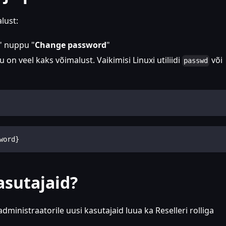
lust:
" nuppu "
Change password
"
n veel kaks võimalust. Vaikimisi Linuxi utiliidi
või
passwd
word}
asutajaid?
dministraatorile uusi kasutajaid luua ka Reselleri rolliga