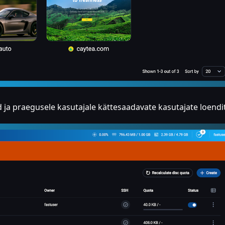
ud ja praegusele kasutajale kättesaadavate kasutajate loendi