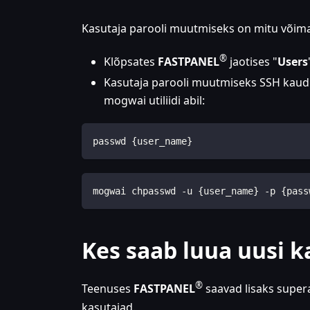
Kasutaja parooli muutmiseks on mitu võima
®
Klõpsates
FASTPANEL
jaotises "
Users
Kasutaja parooli muutmiseks SSH kaudu o
mogwai utiliidi abil:
passwd {user_name}
mogwai chpasswd -u {user_name} -p {pass
Kes saab luua uusi k
®
Teenuses
FASTPANEL
saavad lisaks supera
kasutajad.