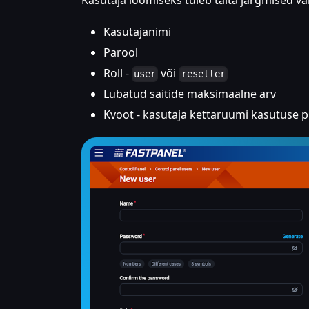
Kasutaja loomiseks tuleb täita järgmised väl
Kasutajanimi
Parool
Roll -
või
user
reseller
Lubatud saitide maksimaalne arv
Kvoot - kasutaja kettaruumi kasutuse p