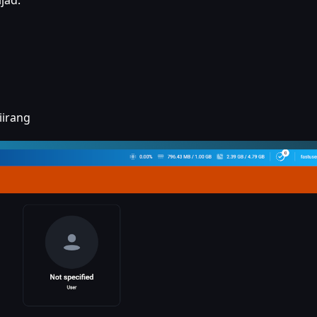
jad:
iirang