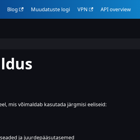
Blog
Muudatuste logi
VPN
API overview
aldus
l, mis võimaldab kasutada järgmisi eeliseid:
li seaded ja juurdepääsutasemed