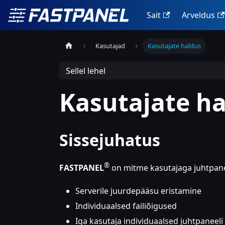
Sait
Arveldus
Kasutajad
Kasutajate haldus
Sellel lehel
Kasutajate h
Sissejuhatus
®
FASTPANEL
on mitme kasutajaga juhtpanee
Serverile juurdepääsu eristamine
Individuaalsed failiõigused
Iga kasutaja individuaalsed juhtpanee