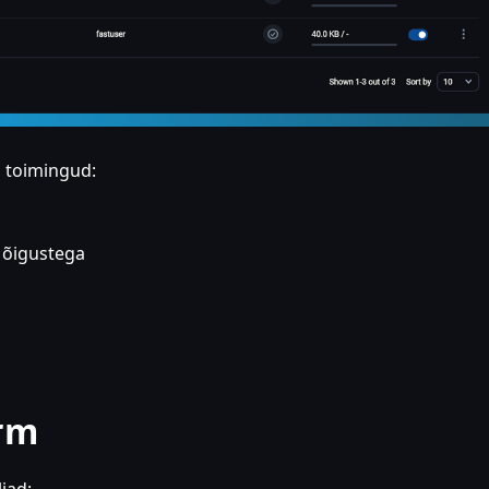
d toimingud:
 õigustega
orm