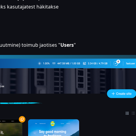
üks kasutajatest häkitakse
uutmine) toimub jaotises "
Users
"