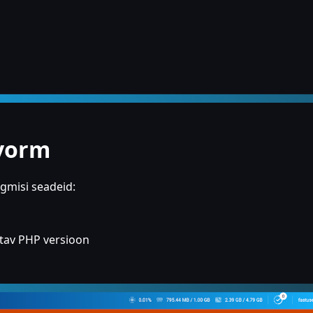
vorm
gmisi seadeid:
atav PHP versioon