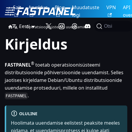
Sait
Arveldus
Blog
Muudatuste
VPN
API
logi
ove
Eesti
Otsi
Operatsioonisüsteemi uuendamine
Sissejuhatus
Kirjeldus
®
FASTPANEL
toetab operatsioonisüsteemi
distributsioonide põhiversioonide uuendamist. Selles
jaotises kirjeldame Debian/Ubuntu distributsioonide
uuendamise protseduuri, millele on installitud
.
FASTPANEL
OLULINE
Hoolimata uuendamise eelistest peaksite meeles
pidama, et uuendamisprotsess ei kulge alati