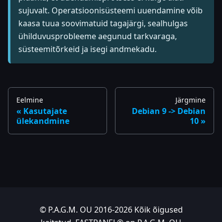
sujuvalt. Operatsioonisüsteemi uuendamine võib
kaasa tuua soovimatuid tagajärgi, sealhulgas
ühilduvusprobleeme aegunud tarkvaraga,
süsteemitõrkeid ja isegi andmekadu.
Eelmine
Järgmine
Kasutajate
Debian 9 -> Debian
ülekandmine
10
© P.A.G.M. OU 2016-2026 Kõik õigused