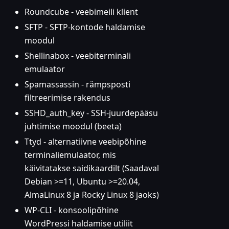
Roundcube - veebimeili klient
SFTP - SFTP-kontode haldamise
moodul
Shellinabox - veebiterminali
emulaator
Spamassassin - rämpsposti
filtreerimise rakendus
SSHD_auth_key - SSH-juurdepääsu
juhtimise moodul (beeta)
Ttyd - alternatiivne veebipõhine
terminaliemulaator, mis
käivitatakse saidikaardilt (Saadaval
Debian >=11, Ubuntu >=20.04,
AlmaLinux 8 ja Rocky Linux 8 jaoks)
WP-CLI - konsoolipõhine
WordPressi haldamise utiliit