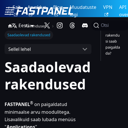
Sait
Arveldus
Blog
Muudatuste
VPN
API
logi
ove
Eesti
Otsi
Rakendused
Milliseid
Saadaolevad rakendused
rakendu
si saab
paigalda
Sellel lehel
da?
Saadaolevad
rakendused
®
FASTPANEL
on paigaldatud
minimaalse arvu moodulitega.
Lisavalikuid saab lubada menüüs
"
Applications
".