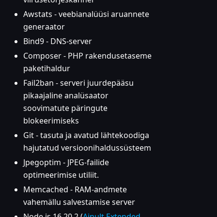
Awstats - veebianalüüsi aruannete
generaator
Bind9 - DNS-server
Composer - PHP rakendusetaseme
paketihaldur
Fail2ban - serveri juurdepääsu
pikaajaline analüsaator
soovimatute päringute
blokeerimiseks
Git - tasuta ja avatud lähtekoodiga
hajutatud versioonihaldussüsteem
Jpegoptim - JPEG-failide
optimeerimise utiliit.
Memcached - RAM-andmete
vahemällu salvestamise server
Node.js 16.20.2 (
Ainult Extended-