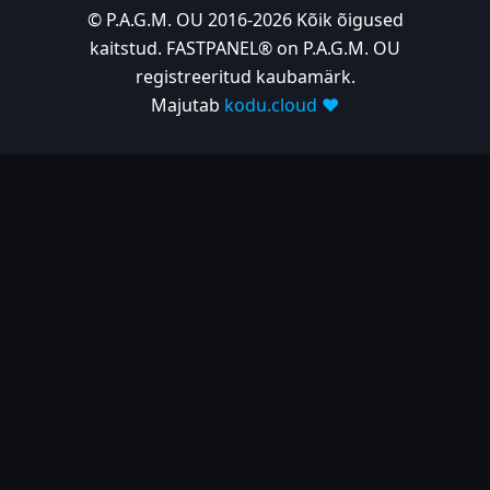
© P.A.G.M. OU 2016-2026 Kõik õigused
kaitstud. FASTPANEL® on P.A.G.M. OU
registreeritud kaubamärk.
Majutab
kodu.cloud ❤️