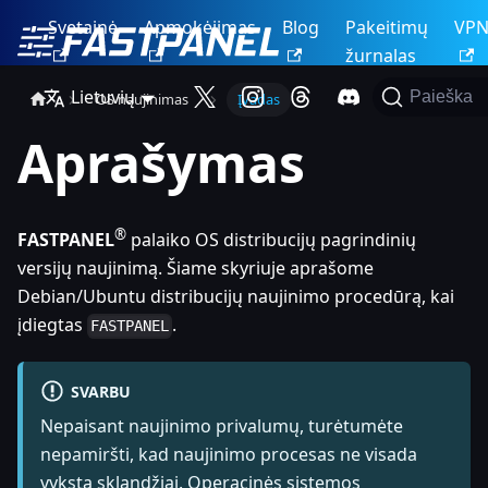
Svetainė
Apmokėjimas
Blog
Pakeitimų
VP
žurnalas
Lietuvių
Paieška
OS naujinimas
Įvadas
Aprašymas
®
FASTPANEL
palaiko OS distribucijų pagrindinių
versijų naujinimą. Šiame skyriuje aprašome
Debian/Ubuntu distribucijų naujinimo procedūrą, kai
įdiegtas
.
FASTPANEL
SVARBU
Nepaisant naujinimo privalumų, turėtumėte
nepamiršti, kad naujinimo procesas ne visada
vyksta sklandžiai. Operacinės sistemos