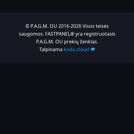
© P.A.G.M. OU 2016-2026 Visos teisės
saugomos. FASTPANEL® yra registruotasis
P.A.G.M. OU prekių ženklas.
Talpinama
kodu.cloud ❤️