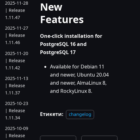
New
2025-11-28
| Release
Features
1.11.47
2025-11-27
| Release
One-click installation for
1.11.46
PostgreSQL 16 and
PostgreSQL 17
2025-11-20
| Release
Available for Debian 11
1.11.42
and newer, Ubuntu 20.04
2025-11-13
and newer, AlmaLinux 8,
| Release
and RockyLinux 8.
1.11.37
2025-10-23
| Release
Етикети:
changelog
1.11.34
2025-10-09
| Release