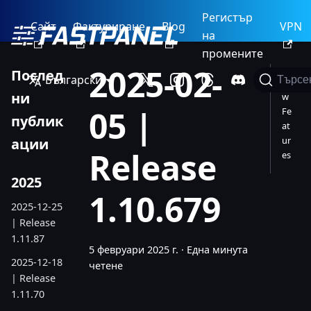
Регистър
Сайт
Фактуриране
Blog
VPN
на
промените
2025-02-
Послед
Български
Търсе
Ne
ни
w
05 |
Fe
публик
at
ur
ации
Release
es
2025
1.10.679
2025-12-25
| Release
1.11.87
5 февруари 2025 г.
·
Една минута
2025-12-18
четене
| Release
1.11.70