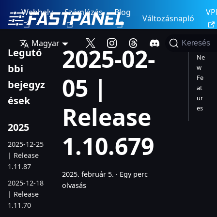
Webhely
Számlázás
Blog
VP
Változásnapló
Magyar
Keresés
2025-02-
Legutó
Ne
bbi
w
05 |
Fe
bejegyz
at
ur
ések
Release
es
2025
1.10.679
2025-12-25
| Release
1.11.87
2025. február 5.
·
Egy perc
2025-12-18
olvasás
| Release
1.11.70