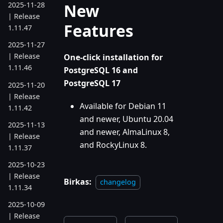
New
2025-11-28
| Release
Features
1.11.47
2025-11-27
| Release
One-click installation for
1.11.46
PostgreSQL 16 and
PostgreSQL 17
2025-11-20
| Release
Available for Debian 11
1.11.42
and newer, Ubuntu 20.04
2025-11-13
and newer, AlmaLinux 8,
| Release
and RockyLinux 8.
1.11.37
2025-10-23
| Release
Birkas:
changelog
1.11.34
2025-10-09
| Release