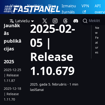
Vietne
Norēķini
Blog
Izmaiņu
VPN
API
žurnāls
overv
Latviešu
Meklēt
2025-02-
Jaunāk
Ne
ās
w
05 |
Fe
publikā
at
ur
cijas
Release
es
2025
1.10.679
2025-12-25
| Release
1.11.87
2025. gada 5. februāris
·
1 min
2025-12-18
lasīšanai
| Release
1.11.70