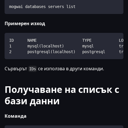
mogwai databases servers list
Примерен изход
ID      NAME                    TYPE            LOCA
1       mysql(localhost)        mysql           true
2       postgresql(localhost)   postgresql      true
Сървърът
се използва в други команди.
IDs
Получаване на списък с
бази данни
Команда