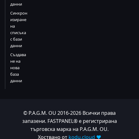
данни
Синхрон
изиране
на
списъка
с бази
данни
Създава
не на
нова
база
данни
© P.A.G.M. OU 2016-2026 Всички права
запазени. FASTPANEL® е регистрирана
търговска марка на P.A.G.M. OU.
Хоствано от
kodu.cloud ❤️