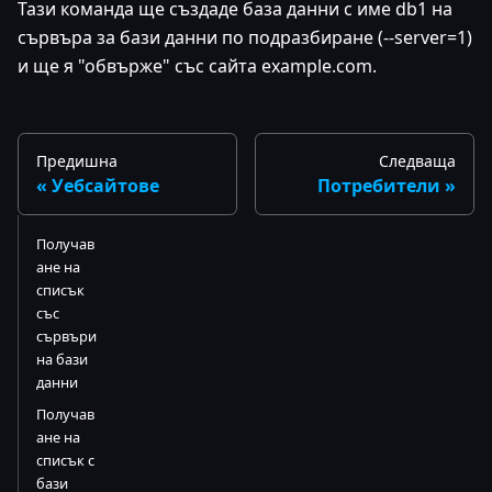
Тази команда ще създаде база данни с име db1 на
сървъра за бази данни по подразбиране (--server=1)
и ще я "обвърже" със сайта example.com.
Предишна
Следваща
Уебсайтове
Потребители
Получав
ане на
списък
със
сървъри
на бази
данни
Получав
ане на
списък с
бази