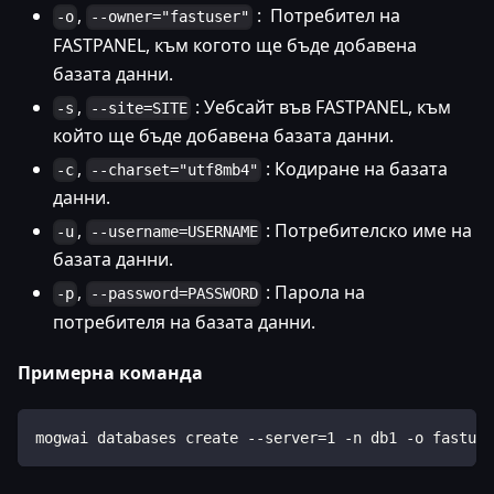
,
: Потребител на
-o
--owner="fastuser"
FASTPANEL, към когото ще бъде добавена
базата данни.
,
: Уебсайт във FASTPANEL, към
-s
--site=SITE
който ще бъде добавена базата данни.
,
: Кодиране на базата
-c
--charset="utf8mb4"
данни.
,
: Потребителско име на
-u
--username=USERNAME
базата данни.
,
: Парола на
-p
--password=PASSWORD
потребителя на базата данни.
Примерна команда
mogwai databases create --server=1 -n db1 -o fastus