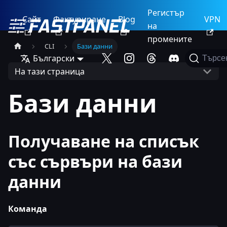
Регистър
Сайт
Фактуриране
Blog
VPN
на
промените
CLI
Бази данни
Български
Търсе
На тази страница
Бази данни
Получаване на списък
със сървъри на бази
данни
Команда