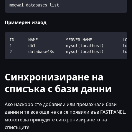
mogwai databases list
Примерен изход
ID      NAME            SERVER_NAME             LOCA
1       db1             mysql(localhost)        loca
2       database43s     mysql(localhost)        loca
Синхронизиране на
списъка с бази данни
Ако наскоро сте добавили или премахнали бази
данни и те все още не са се появили във FASTPANEL,
можете да принудите синхронизирането на
списъците