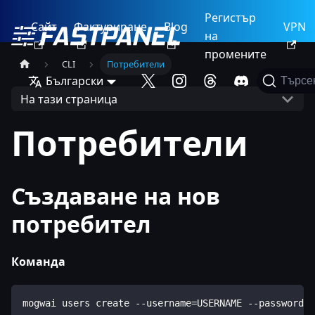
Регистър
Сайт
Фактуриране
Blog
VPN
на
промените
CLI
Потребители
Български
Търсе
На тази страница
Потребители
Създаване на нов
потребител
Команда
mogwai users create --username=USERNAME --password=P