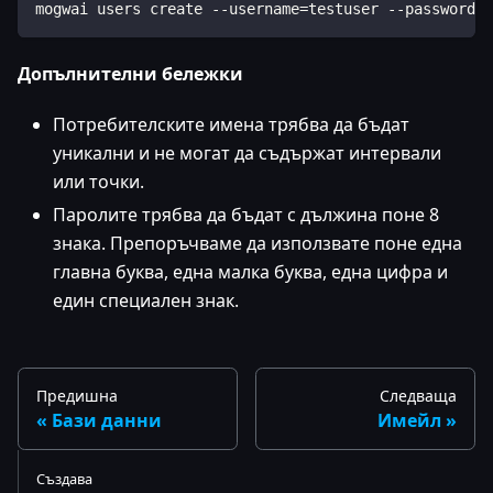
mogwai users create --username=testuser --password=M
Допълнителни бележки
Потребителските имена трябва да бъдат
уникални и не могат да съдържат интервали
или точки.
Паролите трябва да бъдат с дължина поне 8
знака. Препоръчваме да използвате поне една
главна буква, една малка буква, една цифра и
един специален знак.
Предишна
Следваща
Бази данни
Имейл
Създава