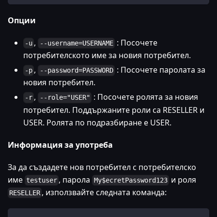
Опции
,
: Посочете
-u
--username=USERNAME
потребителското име за новия потребител.
,
: Посочете паролата за
-p
--password=PASSWORD
новия потребител.
,
: Посочете ролята за новия
-r
--role="USER"
потребител. Поддържаните роли са RESELLER и
USER. Ролята по подразбиране е USER.
Информация за употреба
За да създадете нов потребител с потребителско
име
, парола
и роля
testuser
My$ecretPassword123
, използвайте следната команда:
RESELLER