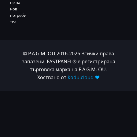
не на
нов
потреби
тел
© P.A.G.M. OU 2016-2026 Всички права
запазени. FASTPANEL® е регистрирана
търговска марка на P.A.G.M. OU.
Хоствано от
kodu.cloud ❤️