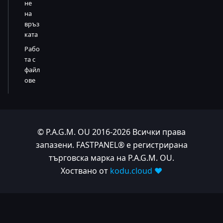
не
на
връз
ката
Рабо
та с
файл
ове
© P.A.G.M. OU 2016-2026 Всички права
запазени. FASTPANEL® е регистрирана
търговска марка на P.A.G.M. OU.
Хоствано от
kodu.cloud ❤️