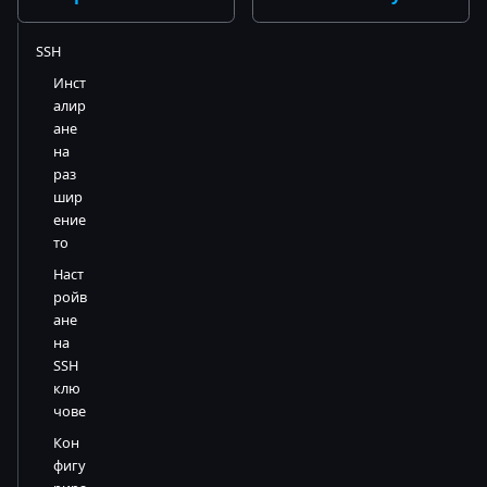
SSH
Инст
алир
ане
на
раз
шир
ение
то
Наст
ройв
ане
на
SSH
клю
чове
Кон
фигу