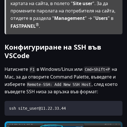
картата на сайта, в полето "
Site user
". За да
промените паролата на потребителя на сайта,
отидете в раздела "
Management
" → "
Users
" в
®
FASTPANEL
.
Конфигуриране на SSH във
VSCode
Натиснете
в Windows/Linux или
на
F1
Cmd+Shift+P
Mac, за да отворите Command Palette, въведете и
изберете
, след което
Remote-SSH: Add New SSH Host
въведете SSH низа за връзка във формат:
ssh site_user@11.22.33.44