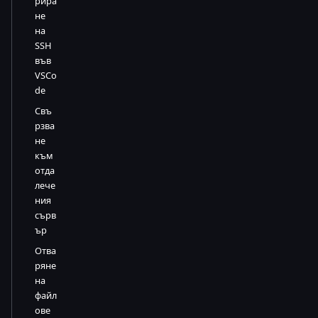
рира
не
на
SSH
във
VSCo
de
Свъ
рзва
не
към
отда
лече
ния
сърв
ър
Отва
ряне
на
файл
ове