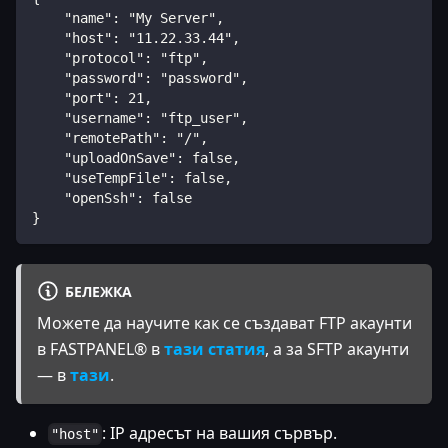
    "name": "My Server",  
    "host": "11.22.33.44",  
    "protocol": "ftp",  
    "password": "password",  
    "port": 21,  
    "username": "ftp_user",  
    "remotePath": "/",  
    "uploadOnSave": false,  
    "useTempFile": false,  
    "openSsh": false  
}  
БЕЛЕЖКА
Можете да научите как се създават FTP акаунти
в FASTPANEL® в
тази статия
, а за SFTP акаунти
— в
тази
.
: IP адресът на вашия сървър.
"host"