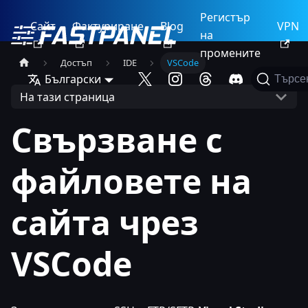
Регистър
Сайт
Фактуриране
Blog
VPN
на
промените
Достъп
IDE
VSCode
Български
Търсе
На тази страница
Свързване с
файловете на
сайта чрез
VSCode