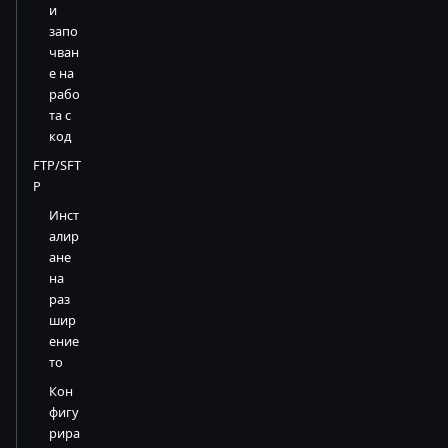
и
запо
чван
е на
рабо
та с
код
FTP/SFT
P
Инст
алир
ане
на
раз
шир
ение
то
Кон
фигу
рира