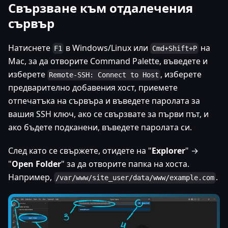
Свързване към отдалечения
сървър
Натиснете
в Windows/Linux или
на
F1
Cmd+Shift+P
Mac, за да отворите Command Palette, въведете и
изберете
, изберете
Remote-SSH: Connect to Host
предварително добавения хост, приемете
отпечатъка на сървъра и въведете паролата за
вашия SSH ключ, ако се свързвате за първи път, и
ако бъдете подканени, въведете паролата си.
След като се свържете, отидете на "
Explorer
" →
"
Open Folder
" за да отворите папка на хоста.
Например,
.
/var/www/site_user/data/www/example.com