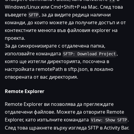
Windows/Linux или Cmd+Shift+P на Mac. След това
въведете
, за да видите редица налични
SFTP
команди, до които можете да получите достъп и от
контекстните менюта във файловия explorer на
проекта.
За да синхронизирате с отдалечена папка,
използвайте командата
,
SFTP: Download Project
която ще изтегли директорията, посочена в
настройката remotePath в sftp.json, в локално
отворената от вас директория.
Remote Explorer
Remote Explorer ви позволява да преглеждате
отдалечени файлове. Можете да отворите Remote
Explorer, като изпълните командата
.
View: Show SFTP
След това щракнете върху изгледа SFTP в Activity Bar.