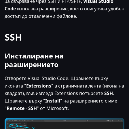
За свързване чрез SSH и FTP/SFTP,
Visual Studio
Code
използва разширение, което осигурява удобен
достъп до отдалечени файлове.
SSH
Инсталиране на
разширението
Отворете Visual Studio Code. Щракнете върху
иконата "
Extensions
" в страничната лента (икона на
квадрат), във изгледа Extensions потърсете
SSH
.
Щракнете върху "
Install
" на разширението с име
"
Remote - SSH
" от Microsoft.