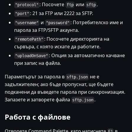
: Посочете
или
.
"protocol"
ftp
sftp
: 21 за FTP или 2222 за SFTP.
"port"
и
: Потребителско име и
"username"
"password"
парола за FTP/SFTP акаунта.
: Посочете директорията на
"remotePath"
сървъра, с която искате да работите.
: Опция за автоматично качване
"uploadOnSave"
при запис на файла.
Параметърът за парола в
не е
sftp.json
задължителен; ако бъде пропуснат, ще бъдете
подканени да въведете парола при синхронизация.
Запазете и затворете файла
.
sftp.json
Работа с файлове
Отворете Command Palette, като натиснете
в
F1