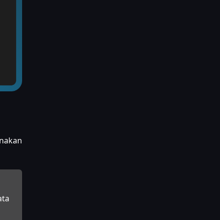
unakan
ata