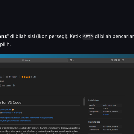
ons
" di bilah sisi (ikon persegi). Ketik
di bilah pencarian
SFTP
ilih.