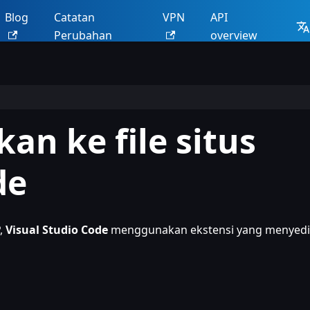
Blog
Catatan
VPN
API
Perubahan
overview
n ke file situs
de
,
Visual Studio Code
menggunakan ekstensi yang menyed