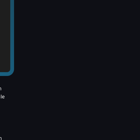
n
le
h