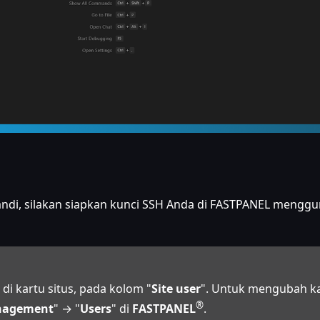
andi, silakan siapkan kunci SSH Anda di FASTPANEL mengg
i kartu situs, pada kolom "
Site user
". Untuk mengubah k
®
agement
" → "
Users
" di
FASTPANEL
.