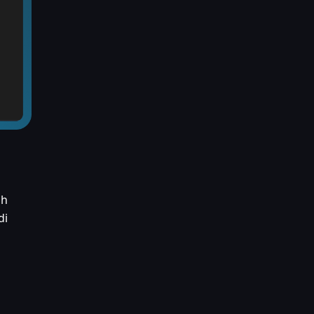
uh
di