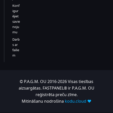
Konf
igur
ējiet
savie
noju
mu
Darb
s ar
failie
m
© P.A.G.M. OU 2016-2026 Visas tiesības
aizsargātas. FASTPANEL® ir P.A.G.M. OU
reģistrēta preču zīme.
Mitināšanu nodrošina
kodu.cloud ❤️