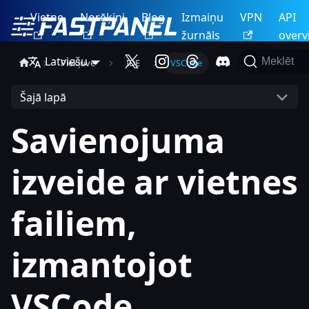
Vietne
Norēķini
Blog
Izmaiņu
VPN
API
žurnāls
overv
Latviešu
Meklēt
Piekļuve
IDE
VSCode
Šajā lapā
Savienojuma
izveide ar vietnes
failiem,
izmantojot
VSCode