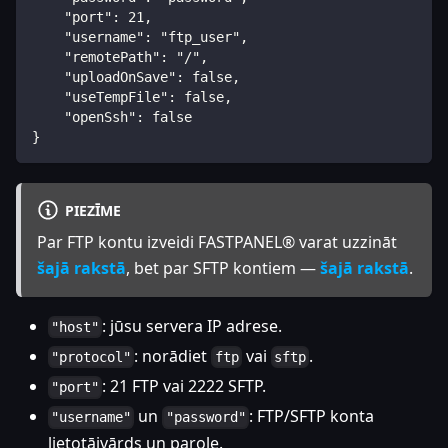
    "port": 21,  
    "username": "ftp_user",  
    "remotePath": "/",  
    "uploadOnSave": false,  
    "useTempFile": false,  
    "openSsh": false  
}  
PIEZĪME
Par FTP kontu izveidi FASTPANEL® varat uzzināt
šajā rakstā
, bet par SFTP kontiem —
šajā rakstā
.
: jūsu servera IP adrese.
"host"
: norādiet
vai
.
"protocol"
ftp
sftp
: 21 FTP vai 2222 SFTP.
"port"
un
: FTP/SFTP konta
"username"
"password"
lietotājvārds un parole.