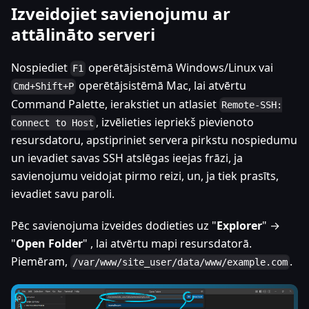
Izveidojiet savienojumu ar
attālināto serveri
Nospiediet
operētājsistēmā Windows/Linux vai
F1
operētājsistēmā Mac, lai atvērtu
Cmd+Shift+P
Command Palette, ierakstiet un atlasiet
Remote-SSH:
, izvēlieties iepriekš pievienoto
Connect to Host
resursdatoru, apstipriniet servera pirkstu nospiedumu
un ievadiet savas SSH atslēgas ieejas frāzi, ja
savienojumu veidojat pirmo reizi, un, ja tiek prasīts,
ievadiet savu paroli.
Pēc savienojuma izveides dodieties uz "
Explorer
" →
"
Open Folder
" , lai atvērtu mapi resursdatorā.
Piemēram,
.
/var/www/site_user/data/www/example.com