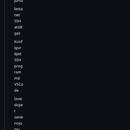
jumu
Iesta
tiet
SSH
atslē
gas
Konf
igur
ējiet
SSH
prog
ram
mā
VSCo
de
Izvei
dojie
t
savie
noju
mu