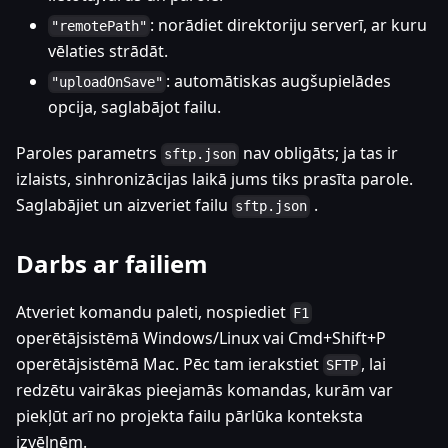
: norādiet direktoriju serverī, ar kuru
"remotePath"
vēlaties strādāt.
: automātiskas augšupielādes
"uploadOnSave"
opcija, saglabājot failu.
Paroles parametrs
nav obligāts; ja tas ir
sftp.json
izlaists, sinhronizācijas laikā jums tiks prasīta parole.
Saglabājiet un aizveriet failu
.
sftp.json
Darbs ar failiem
Atveriet komandu paleti, nospiediet
F1
operētājsistēmā Windows/Linux vai Cmd+Shift+P
operētājsistēmā Mac. Pēc tam ierakstiet
, lai
SFTP
redzētu vairākas pieejamās komandas, kurām var
piekļūt arī no projekta failu pārlūka konteksta
izvēlnēm.