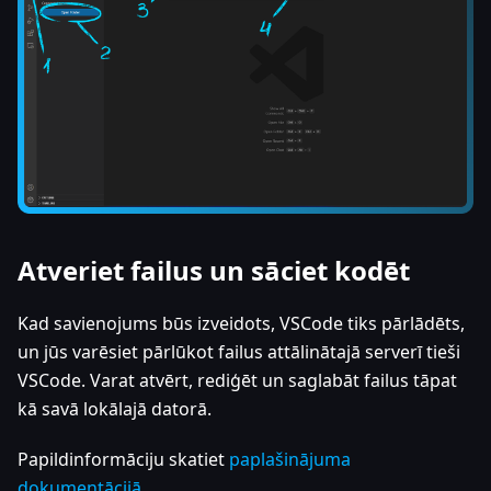
Atveriet failus un sāciet kodēt
Kad savienojums būs izveidots, VSCode tiks pārlādēts,
un jūs varēsiet pārlūkot failus attālinātajā serverī tieši
VSCode. Varat atvērt, rediģēt un saglabāt failus tāpat
kā savā lokālajā datorā.
Papildinformāciju skatiet
paplašinājuma
dokumentācijā
.