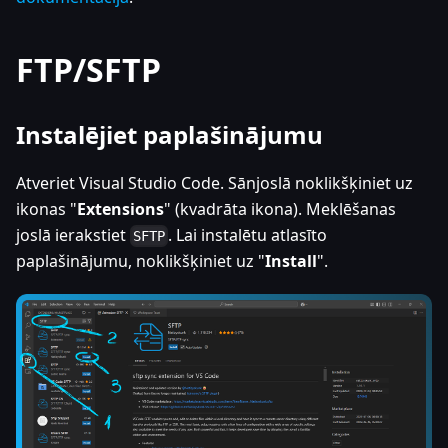
FTP/SFTP
Instalējiet paplašinājumu
Atveriet Visual Studio Code. Sānjoslā noklikšķiniet uz
ikonas "
Extensions
" (kvadrāta ikona). Meklēšanas
joslā ierakstiet
. Lai instalētu atlasīto
SFTP
paplašinājumu, noklikšķiniet uz "
Install
".