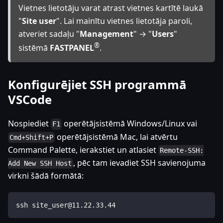
Vietnes lietotāju varat atrast vietnes kartītē laukā
"
Site user
". Lai mainītu vietnes lietotāja paroli,
atveriet sadaļu "
Management
" → "
Users
"
®
sistēmā
FASTPANEL
.
Konfigurējiet SSH programmā
VSCode
Nospiediet
operētājsistēmā Windows/Linux vai
F1
operētājsistēmā Mac, lai atvērtu
Cmd+Shift+P
Command Palette, ierakstiet un atlasiet
Remote-SSH:
, pēc tam ievadiet SSH savienojuma
Add New SSH Host
virkni šādā formātā:
ssh site_user@11.22.33.44