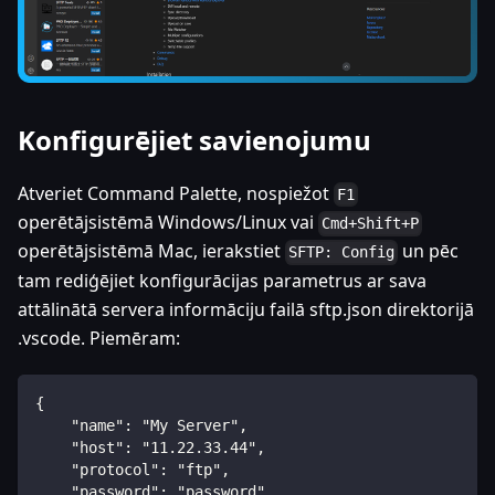
Konfigurējiet savienojumu
Atveriet Command Palette, nospiežot
F1
operētājsistēmā Windows/Linux vai
Cmd+Shift+P
operētājsistēmā Mac, ierakstiet
un pēc
SFTP: Config
tam rediģējiet konfigurācijas parametrus ar sava
attālinātā servera informāciju failā sftp.json direktorijā
.vscode. Piemēram:
{  
    "name": "My Server",  
    "host": "11.22.33.44",  
    "protocol": "ftp",  
    "password": "password",  