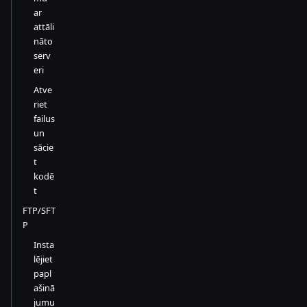
ar
attāli
nāto
serv
eri
Atve
riet
failus
un
sācie
t
kodē
t
FTP/SFT
P
Insta
lējiet
papl
ašinā
jumu