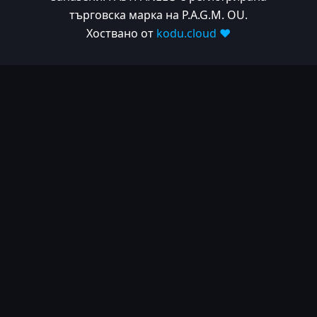
търговска марка на P.A.G.M. OU.
Хоствано от
kodu.cloud ❤️