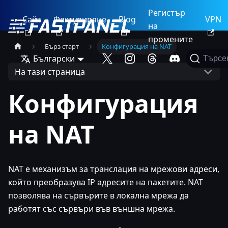
Регистър
Сайт
Фактуриране
Blog
VPN
на
промените
Бърз старт
Конфигурация на NAT
Български
Търсе
На тази страница
Конфигурация
на NAT
NAT е механизъм за транслация на мрежови адреси,
който преобразува IP адресите на пакетите. NAT
позволява на сървърите в локална мрежа да
работят със сървъри във външна мрежа.