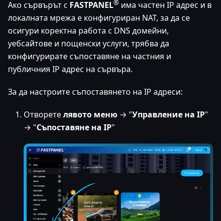
®
Ако сървърът с
FASTPANEL
има частен IP адрес и в
локалната мрежа е конфигуриран NAT, за да се
осигури коректна работа с DNS домейни,
уебсайтове и пощенски услуги, трябва да
конфигурирате съпоставяне на частния и
публичния IP адрес на сървъра.
За да настроите съпоставянето на IP адреси:
Отворете
лявото меню
→ "
Управление на IP
"
→ "
Съпоставяне на IP
"