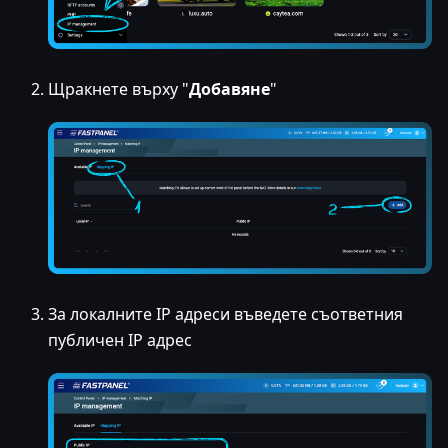
Щракнете върху "
Добавяне
"
За локалните IP адреси въведете съответния
публичен IP адрес