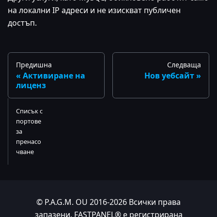
на локални IP адреси и не изискват публичен
достъп.
Предишна
Следваща
Активиране на
Нов уебсайт
лиценз
Списък с
портове
за
пренасо
чване
© P.A.G.M. OU 2016-2026 Всички права
запазени. FASTPANEL® е регистрирана