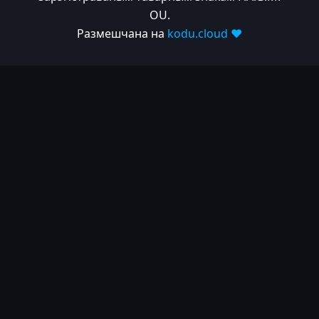
OU.
Размешчана на
kodu.cloud ❤️