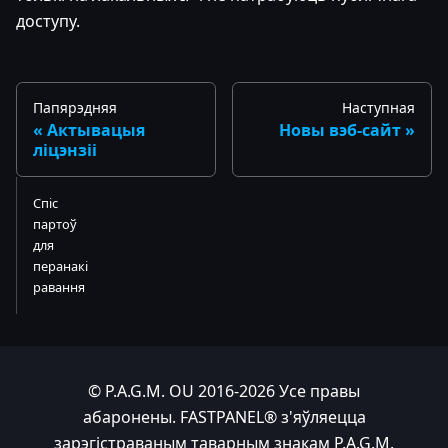
доступу.
Папярэдняя
Наступная
Актывацыя
Новы вэб-сайт
ліцэнзіі
Спіс
партоў
для
перанакі
равання
© P.A.G.M. OU 2016-2026 Усе правы
абаронены. FASTPANEL® з'яўляецца
зарэгістраваным таварным знакам P.A.G.M.