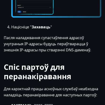
Націсніце "
Захаваць
"
Пасля наладжвання супастаўлення адрасоў
унутраныя IP-адрасы будуць пераўтварацца ў
знешнія IP-адрасы пры стварэнні DNS-даменаў.
Спіс партоў для
перанакіравання
Для карэктнай працы асноўных службаў неабходна
наладзіць перанакіраванне для наступных партоў: