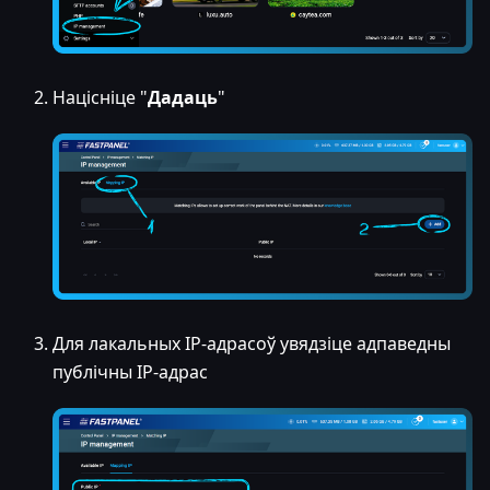
Націсніце "
Дадаць
"
Для лакальных IP-адрасоў увядзіце адпаведны
публічны IP-адрас