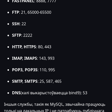
FASTPANEL
: 8888, 7777
FTP
: 21, 65000-65500
SSH
: 22
SFTP
: 2222
HTTP, HTTPS
: 80, 443
IMAP, IMAPS
: 143, 993
POP3, POP3S
: 110, 995
SMTP, SMTPS
: 25, 587, 465
DNS
(калі выкарыстоўваецца bind9): 53
Іншыя службы, такія як MySQL, звычайна працуюць
толькі на лакальных IP і не патрабуюць публічнага