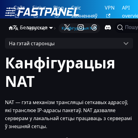
Сайт
Білінг
Blog
Спіс
VPN
API
змяненняў
overvi
Беларуская
Пошу
Хуткі старт
Канфігурацыя NAT
На гэтай старонцы
Канфігурацыя
NAT
NAT — гэта механізм трансляцыі сеткавых адрасоў,
які транслюе IP-адрасы пакетаў. NAT дазваляе
серверам у лакальнай сетцы працаваць з серверамі
ў знешняй сетцы.