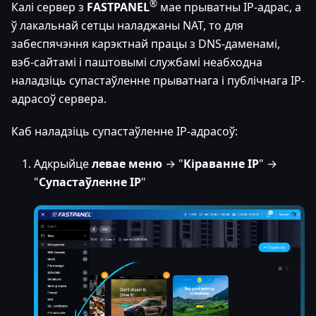
®
Калі сервер з
FASTPANEL
мае прыватны IP-адрас, а
ў лакальнай сетцы наладжаны NAT, то для
забеспячэння карэктнай працы з DNS-даменамі,
вэб-сайтамі і паштовымі службамі неабходна
наладзіць супастаўленне прыватнага і публічнага IP-
адрасоў сервера.
Каб наладзіць супастаўленне IP-адрасоў:
Адкрыйце
левае меню
→ "
Кіраванне IP
" →
"
Супастаўленне IP
"