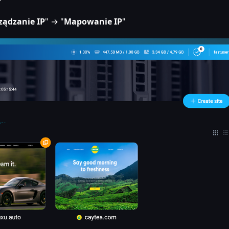
ządzanie IP
" → "
Mapowanie IP
"