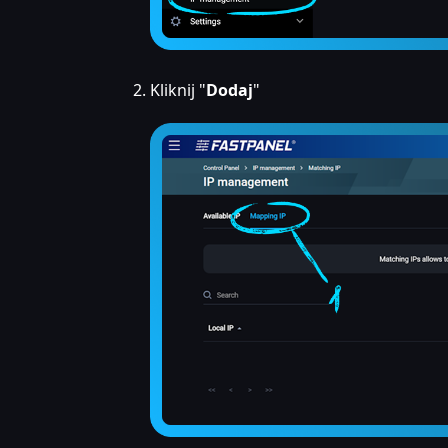
Kliknij "
Dodaj
"