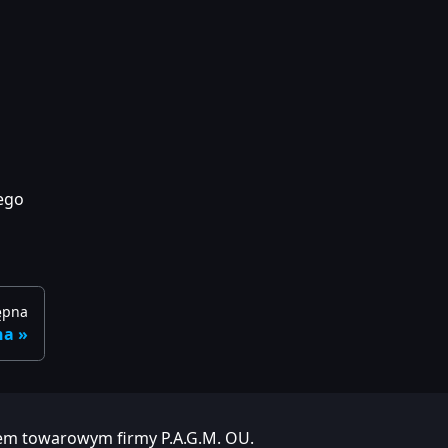
nego
ępna
na
iem towarowym firmy P.A.G.M. OU.