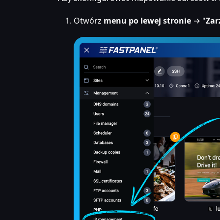
Otwórz
menu po lewej stronie
→ "
Zar