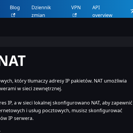
Blog
Dziennik
VPN
API
zmian
overview
 NAT
owych, który tłumaczy adresy IP pakietów. NAT umożliwia
werami w sieci zewnętrznej.
s IP, a w sieci lokalnej skonfigurowano NAT, aby zapewnić
ernetowych i usług pocztowych, musisz skonfigurować
ów IP serwera.
: