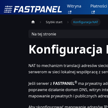
Witryna
Płatności
Szybki start
Konfiguracja NAT
Na tej stronie
Konfiguracja
NAT to mechanizm translacji adresów sieci
serwerom w sieci lokalnej współpracę z ser
®
Jeśli serwer z
FASTPANEL
ma prywatny adre
poprawne działanie domen DNS, witryn int
mapowanie prywatnych i publicznych adres
Aby skonfigurować mapowanie adresów IP