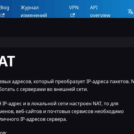
Blog
Журнал
VPN
API
изменений
overview
AT
вых адресов, который преобразует IP-адреса пакетов. 
ботать с серверами во внешней сети.
IP-адрес и в локальной сети настроен NAT, то для
енов, веб-сайтов и почтовых сервисов необходимо
личного IP-адресов сервера.
ов: