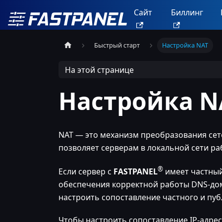
Сайт
Биллинг
Быстрый старт
Настройка NAT
На этой странице
Настройка N
NAT — это механизм преобразования сете
позволяет серверам в локальной сети ра
®
Если сервер с
FASTPANEL
имеет частный 
обеспечения корректной работы DNS-дом
настроить сопоставление частного и пуб
Чтобы настроить сопоставление IP-адрес