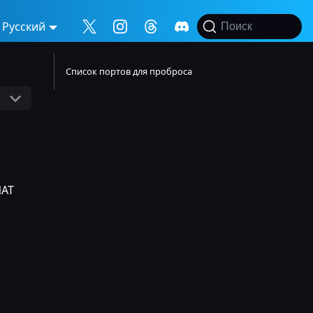
Русский
Поиск
Список портов для проброса
NAT