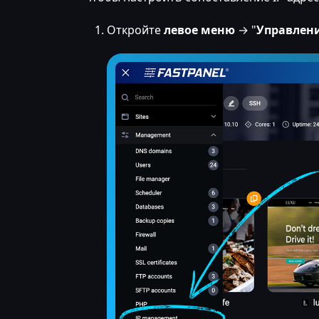
Откройте
левое меню
→ "
Управлени