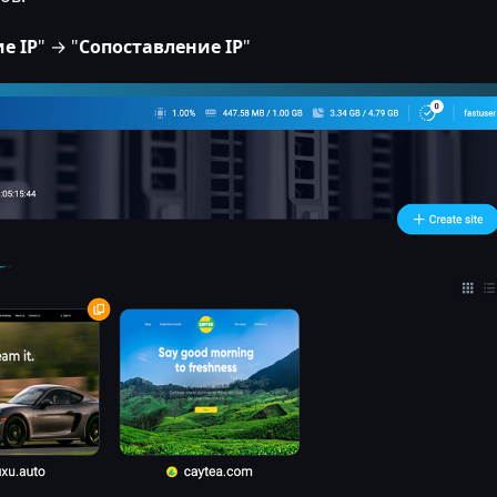
е IP
" → "
Сопоставление IP
"