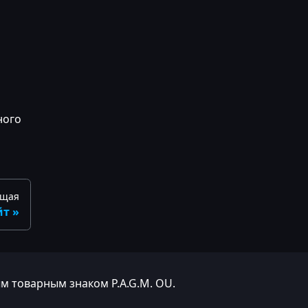
ного
ющая
йт
м товарным знаком P.A.G.M. OU.