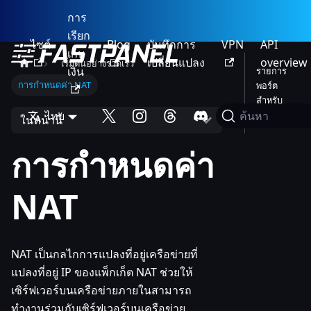
การ
เรียก
ไซต์
Blog
บันทึกการ
VPN
API
เก็บ
เปลี่ยนแปลง
overview
เริ่มต้นอย่างรวดเร็ว
เงิน
รายการ
การกำหนดค่า NAT
พอร์ต
สำหรับ
ไทย
การส่งต่อ
ค้นหา
ในหน้านี้
การกำหนดค่า
NAT
NAT เป็นกลไกการแปลงที่อยู่เครือข่ายที่
แปลงที่อยู่ IP ของแพ็กเก็ต NAT ช่วยให้
เซิร์ฟเวอร์บนเครือข่ายภายในสามารถ
ทำงานร่วมกับเซิร์ฟเวอร์บนเครือข่าย