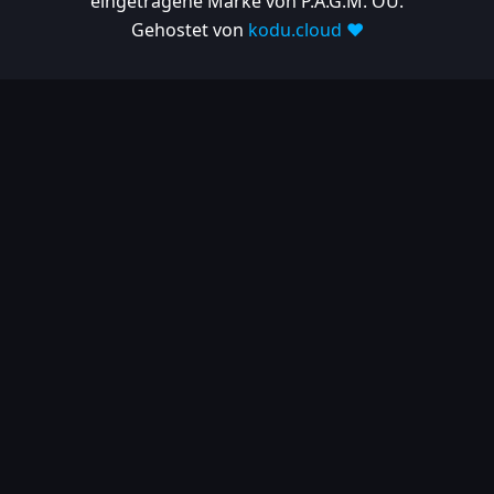
eingetragene Marke von P.A.G.M. OU.
Gehostet von
kodu.cloud ❤️