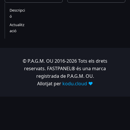
Descripci
ó
Actualitz
ació
© P.A.G.M. OU 2016-2026 Tots els drets
reservats. FASTPANEL® és una marca
registrada de P.A.G.M. OU.
Allotjat per
kodu.cloud ❤️