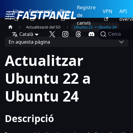
Registre
Lloc
Facturació
Blog
VPN
API
de
overv
canvis
Actualització del SO
Ubuntu 22 -> Ubuntu 24
Català
Cerca
En aquesta pàgina
Actualitzar
Ubuntu 22 a
Ubuntu 24
Descripció