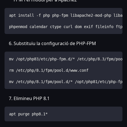
apt install -f php php-fpm libapache2-mod-php libapa
phpenmod calendar ctype curl dom exif fileinfo ftp g
Substituïu la configuració de PHP-FPM
mv /opt/php83/etc/php-fpm.d/* /etc/php/8.3/fpm/pool.
rm /etc/php/8.1/fpm/pool.d/www.conf
mv /etc/php/8.1/fpm/pool.d/* /opt/php81/etc/php-fpm.
Elimineu PHP 8.1
apt purge php8.1*