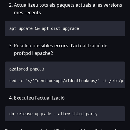
Actualitzeu tots els paquets actuals a les versions
més recents
apt update && apt dist-upgrade
Resoleu possibles errors d'actualització de
proftpd i apache2
a2dismod php8.3
sed -e 's/^IdentLookups/#IdentLookups/' -i /etc/prof
Executeu l'actualització
do-release-upgrade --allow-third-party