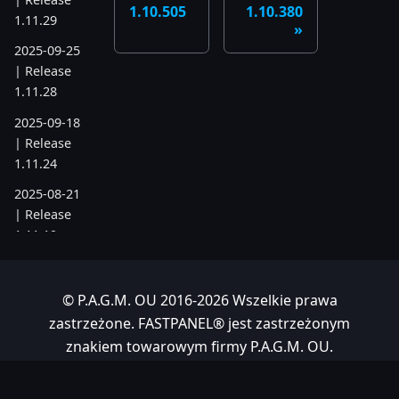
1.10.505
1.10.380
1.11.29
2025-09-25
| Release
1.11.28
2025-09-18
| Release
1.11.24
2025-08-21
| Release
1.11.19
2025-07-17
| Release
© P.A.G.M. OU 2016-2026 Wszelkie prawa
1.11.6
zastrzeżone. FASTPANEL® jest zastrzeżonym
2025-05-22
znakiem towarowym firmy P.A.G.M. OU.
| Release
Hostowane przez
kodu.cloud ❤️
1.10.742