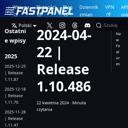
Witryna
Płatności
Blog
Dziennik
VPN
AP
zmian
ov
Polski
Szukaj
2024-04-
Ostatni
Ne
e wpisy
w
22 |
Fe
at
2025
ur
Release
es
2025-12-25
| Release
1.11.87
1.10.486
2025-12-18
| Release
1.11.70
22 kwietnia 2024
·
Minuta
czytania
2025-11-28
| Release
1.11.47