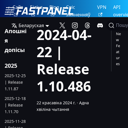
Сайт
Білінг
Blog
Спіс
VPN
API
змяненняў
overvi
Беларуская
Пошу
2024-04-
Апошні
Ne
я
w
22 |
Fe
допісы
at
ur
Release
es
2025
2025-12-25
1.10.486
| Release
1.11.87
2025-12-18
22 красавіка 2024 г.
·
Адна
| Release
хвіліна чытання
1.11.70
2025-11-28
| Release