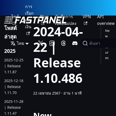
การ
เรียก
ไซต์
Blog
บันทึกการ
VPN
API
เก็บ
เปลี่ยนแปลง
overview
2024-04-
เงิน
โพสต์
Ne
ล่าสุด
w
22 |
Fe
ไทย
ค้นหา
at
2025
ur
Release
es
2025-12-25
| Release
1.11.87
1.10.486
2025-12-18
| Release
1.11.70
22 เมษายน 2567
·
อ่าน 1 นาที
2025-11-28
| Release
New
1.11.47