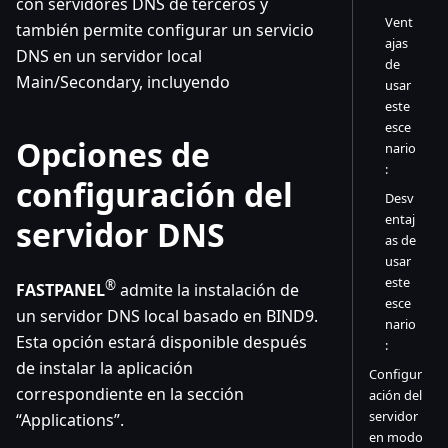
con servidores DNS de terceros y
Vent
también permite configurar un servicio
ajas
DNS en un servidor local
de
Main/Secondary, incluyendo
usar
este
esce
Opciones de
nario
:
configuración del
Desv
entaj
servidor DNS
as de
usar
este
®
FASTPANEL
admite la instalación de
esce
un servidor DNS local basado en BIND9.
nario
Esta opción estará disponible después
:
de instalar la aplicación
Configur
correspondiente en la sección
ación del
servidor
“Applications”.
en modo