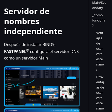
Main/Sec
ondary
Servidor de
¿Cómo
nombres
funciona
?
independiente
Vent
ajas
de
Después de instalar BIND9,
usar
®
FASTPANEL
configura el servidor DNS
este
como un servidor Main
esce
nario
:
Desv
entaj
as de
usar
este
esce
nario