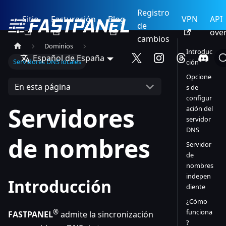
Registro
Sitio
Facturación
Blog
VPN
API
de
ove
cambios
Dominios
Introduc
Español de España
Servidores DNS locales
ción
Opcione
En esta página
s de
configur
Servidores
ación del
servidor
DNS
de nombres
Servidor
de
nombres
indepen
Introducción
diente
¿Cómo
funciona
®
FASTPANEL
admite la sincronización
?