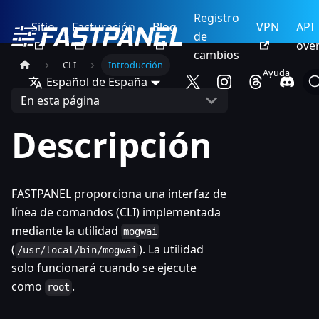
Registro
Sitio
Facturación
Blog
VPN
API
de
ove
cambios
CLI
Introducción
Ayuda
Español de España
En esta página
Descripción
FASTPANEL proporciona una interfaz de
línea de comandos (CLI) implementada
mediante la utilidad
mogwai
(
). La utilidad
/usr/local/bin/mogwai
solo funcionará cuando se ejecute
como
.
root