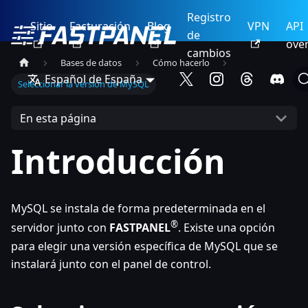
Registro
Sitio
Facturación
Blog
VPN
API
de
ove
cambios
Bases de datos
Cómo hacerlo
Español de España
Seleccionar la versión de MySQL
En esta página
Introducción
MySQL se instala de forma predeterminada en el
®
servidor junto con
FASTPANEL
. Existe una opción
para elegir una versión específica de MySQL que se
instalará junto con el panel de control.