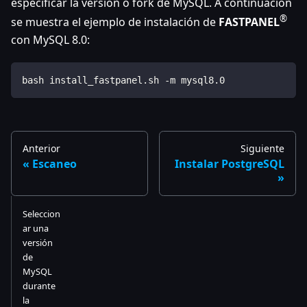
especificar la versión o fork de MySQL. A continuación
®
se muestra el ejemplo de instalación de
FASTPANEL
con MySQL 8.0:
bash install_fastpanel.sh -m mysql8.0
Anterior
Siguiente
Escaneo
Instalar PostgreSQL
Seleccion
ar una
versión
de
MySQL
durante
la