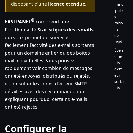
disposant d’une
licence étendue
.
Princ
ipale
s
®
FASTPANEL
comprend une
raiso
fonctionnalité
Statistiques des e-mails
ns
de
qui vous permet de surveiller
rejet
facilement l’activité des e-mails sortants
Évén
pour un domaine entier ou des boîtes
eme
mail individuelles. Vous pouvez
nts
rapidement voir combien de messages
d’err
eur
ont été envoyés, distribués ou rejetés,
sorta
et consulter les codes d’erreur SMTP
nts
détaillés avec des recommandations
expliquant pourquoi certains e-mails
ont été rejetés.
Configurer la