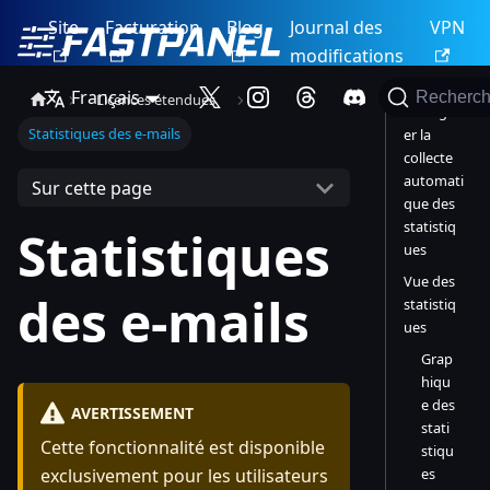
Site
Facturation
Blog
Journal des
VPN
modifications
Français
Recherch
Licences étendues
Configur
Statistiques des e-mails
er la
collecte
automati
Sur cette page
que des
statistiq
Statistiques
ues
Vue des
des e-mails
statistiq
ues
Grap
hiqu
e des
AVERTISSEMENT
stati
Cette fonctionnalité est disponible
stiqu
es
exclusivement pour les utilisateurs