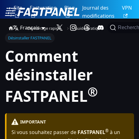
Site
Facturation
Blog
Journal des
VPN
modifications
Français
Recherch
Démarrage rapide
Guide pratique
Désinstaller FASTPANEL
Comment
désinstaller
®
FASTPANEL
IMPORTANT
®
Si vous souhaitez passer de
FASTPANEL
à un