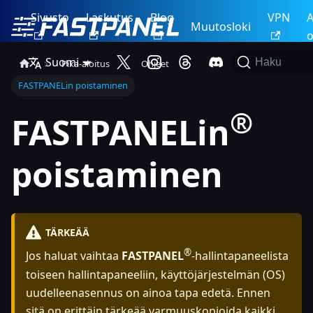
Sivusto
Laskutus
Blog
VPN
A
Muutosloki
o
Suomi
Haku
Pika-aloitus
Ohjeet
FASTPANELin poistaminen
®
FASTPANELin
poistaminen
TÄRKEÄÄ
®
Jos haluat vaihtaa
FASTPANEL
-hallintapaneelista
toiseen hallintapaneeliin, käyttöjärjestelmän (OS)
uudelleenasennus on ainoa tapa edetä. Ennen
sitä on erittäin tärkeää varmuuskopioida kaikki