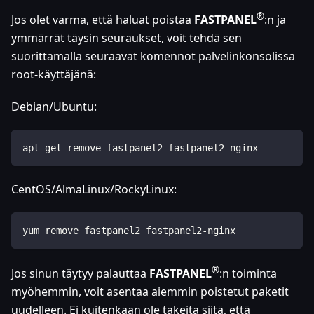
®
Jos olet varma, että haluat poistaa
FASTPANEL
:n
ja
ymmärrät täysin seuraukset, voit tehdä sen
suorittamalla seuraavat komennot palvelinkonsolissa
root-käyttäjänä:
Debian/Ubuntu:
apt-get remove fastpanel2 fastpanel2-nginx
CentOS/AlmaLinux/RockyLinux:
yum remove fastpanel2 fastpanel2-nginx
®
Jos sinun täytyy palauttaa
FASTPANEL
:n
toiminta
myöhemmin, voit asentaa aiemmin poistetut paketit
uudelleen. Ei kuitenkaan ole takeita siitä, että