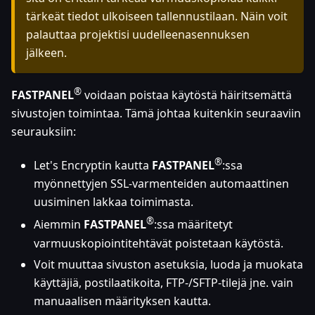
tärkeät tiedot ulkoiseen tallennustilaan. Näin voit
palauttaa projektisi uudelleenasennuksen
jälkeen.
®
FASTPANEL
voidaan poistaa käytöstä häiritsemättä
sivustojen toimintaa. Tämä johtaa kuitenkin seuraaviin
seurauksiin:
®
Let's Encryptin kautta
FASTPANEL
:ssa
myönnettyjen SSL-varmenteiden automaattinen
uusiminen lakkaa toimimasta.
®
Aiemmin
FASTPANEL
:ssa
määritetyt
varmuuskopiointitehtävät poistetaan käytöstä.
Voit muuttaa sivuston asetuksia, luoda ja muokata
käyttäjiä, postilaatikoita, FTP-/SFTP-tilejä jne. vain
manuaalisen määrityksen kautta.