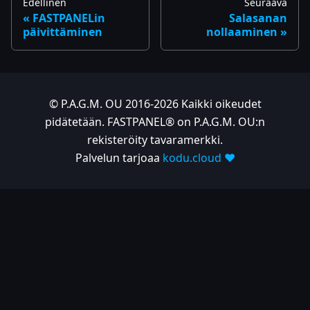
Edellinen
Seuraava
FASTPANELin
Salasanan
päivittäminen
nollaaminen
© P.A.G.M. OU 2016-2026 Kaikki oikeudet
pidätetään. FASTPANEL® on P.A.G.M. OU:n
rekisteröity tavaramerkki.
Palvelun tarjoaa
kodu.cloud ❤️