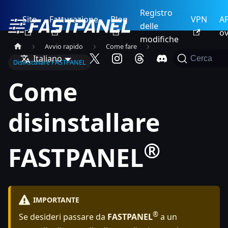
Registro
Sito
Fatturazione
Blog
VPN
AP
delle
ov
modifiche
Avvio rapido
Come fare
Italiano
Cerca
Disinstallare FASTPANEL
Come
disinstallare
®
FASTPANEL
IMPORTANTE
®
Se desideri passare da
FASTPANEL
a un