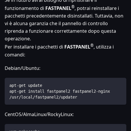
Se in futuro avrai bisogno di ripristinare il
®
funzionamento di
FASTPANEL
, potrai reinstallare i
pacchetti precedentemente disinstallati. Tuttavia, non
vi è alcuna garanzia che il pannello di controllo
riprenda a funzionare correttamente dopo questa
operazione.
®
Per installare i pacchetti di
FASTPANEL
, utilizza i
comandi:
Debian/Ubuntu:
apt-get update
apt-get install fastpanel2 fastpanel2-nginx
/usr/local/fastpanel2/updater
CentOS/AlmaLinux/RockyLinux: