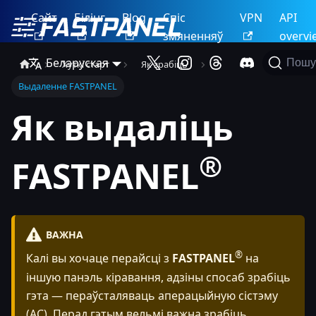
Сайт
Білінг
Blog
Спіс
VPN
API
змяненняў
overvi
Беларуская
Пошу
Хуткі старт
Як зрабіць
Выдаленне FASTPANEL
Як выдаліць
®
FASTPANEL
ВАЖНА
®
Калі вы хочаце перайсці з
FASTPANEL
на
іншую панэль кіравання, адзіны спосаб зрабіць
гэта — пераўсталяваць аперацыйную сістэму
(АС). Перад гэтым вельмі важна зрабіць