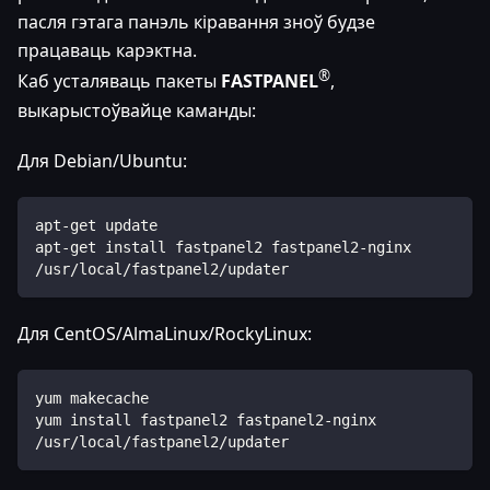
пасля гэтага панэль кіравання зноў будзе
працаваць карэктна.
®
Каб усталяваць пакеты
FASTPANEL
,
выкарыстоўвайце каманды:
Для Debian/Ubuntu:
apt-get update
apt-get install fastpanel2 fastpanel2-nginx
/usr/local/fastpanel2/updater
Для CentOS/AlmaLinux/RockyLinux:
yum makecache
yum install fastpanel2 fastpanel2-nginx
/usr/local/fastpanel2/updater