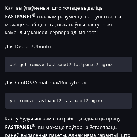
Калі вы ўпэўненыя, што хочаце выдаліць
®
FASTPANEL
і цалкам разумееце наступствы, вы
можаце зрабіць гэта, выканаўшы наступныя
каманды ў кансолі сервера ад імя root:
Для Debian/Ubuntu:
apt-get remove fastpanel2 fastpanel2-nginx
Для CentOS/AlmaLinux/RockyLinux:
yum remove fastpanel2 fastpanel2-nginx
Калі ў будучыні вам спатрэбіцца аднавіць працу
®
FASTPANEL
, вы можаце паўторна ўсталяваць
раней выдаленыя пакеты. Аднак няма гарантыі, што