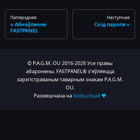
Папярэдняя
Наступная
Абнаўленне
Скід пароля
FASTPANEL
© P.A.G.M. OU 2016-2026 Усе правы
абаронены. FASTPANEL® з'яўляецца
зарэгістраваным таварным знакам P.A.G.M.
OU.
Размешчана на
kodu.cloud ❤️