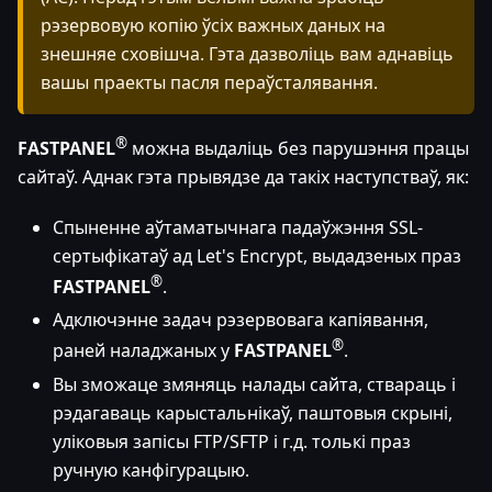
рэзервовую копію ўсіх важных даных на
знешняе сховішча. Гэта дазволіць вам аднавіць
вашы праекты пасля пераўсталявання.
®
FASTPANEL
можна выдаліць без парушэння працы
сайтаў. Аднак гэта прывядзе да такіх наступстваў, як:
Спыненне аўтаматычнага падаўжэння SSL-
сертыфікатаў ад Let's Encrypt, выдадзеных праз
®
FASTPANEL
.
Адключэнне задач рэзервовага капіявання,
®
раней наладжаных у
FASTPANEL
.
Вы зможаце змяняць налады сайта, ствараць і
рэдагаваць карыстальнікаў, паштовыя скрыні,
уліковыя запісы FTP/SFTP і г.д. толькі праз
ручную канфігурацыю.