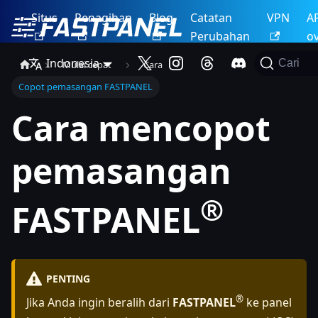
Situs
Penagihan
Blog
Catatan
VPN
A
Perubahan
o
Indonesia
Cari
Mulai cepat
Cara
Copot pemasangan FASTPANEL
Cara mencopot
pemasangan
®
FASTPANEL
PENTING
®
Jika Anda ingin beralih dari
FASTPANEL
ke panel