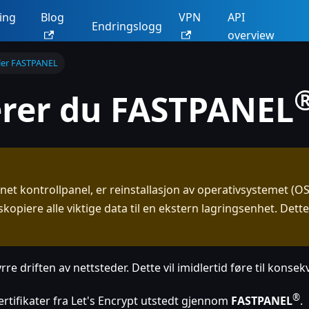
ing
Blog
VPN
API
Endringslogg
overview
ller FASTPANEL
lerer du FASTPANEL
nnet kontrollpanel, er reinstallasjon av operativsystemet (
kopiere alle viktige data til en ekstern lagringsenhet. Dette
rre driften av nettsteder. Dette vil imidlertid føre til konse
®
rtifikater fra Let's Encrypt utstedt gjennom
FASTPANEL
.