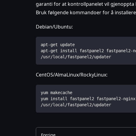
garanti for at kontrollpanelet vil gjenoppta 
Bruk følgende kommandoer for å installer
Debian/Ubuntu:
apt-get update
apt-get install fastpanel2 fastpanel2-n
/usr/local/fastpanel2/updater
CentOS/AlmaLinux/RockyLinux:
yum makecache
yum install fastpanel2 fastpanel2-nginx
/usr/local/fastpanel2/updater
Forrige