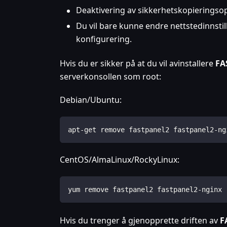
Deaktivering av sikkerhetskopieringsop
Du vil bare kunne endre nettstedinnsti
konfigurering.
Hvis du er sikker på at du vil avinstallere
FA
serverkonsollen som root:
Debian/Ubuntu:
apt-get remove fastpanel2 fastpanel2-ng
CentOS/AlmaLinux/RockyLinux:
yum remove fastpanel2 fastpanel2-nginx
Hvis du trenger å gjenopprette driften av
F