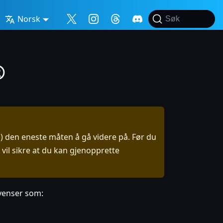
Norsk
Søk
®
OS) den eneste måten å gå videre på. Før du
 vil sikre at du kan gjenopprette
kvenser som: