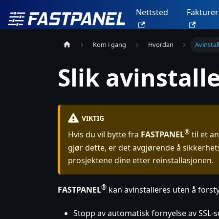
Nettsted
Fakturer
Kom i gang
Hvordan
Avinsta
Slik avinstal
VIKTIG
®
Hvis du vil bytte fra
FASTPANEL
til et a
gjør dette, er det avgjørende å sikkerhets
prosjektene dine etter reinstallasjonen.
®
FASTPANEL
kan avinstalleres uten å forsty
Stopp av automatisk fornyelse av SSL-se