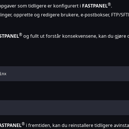
®
pgaver som tidligere er konfigurert i
FASTPANEL
.
llinger, opprette og redigere brukere, e-postbokser, FTP/S
®
STPANEL
og fullt ut forstår konsekvensene, kan du gjøre
inx
®
ASTPANEL
i fremtiden, kan du reinstallere tidligere avinsta