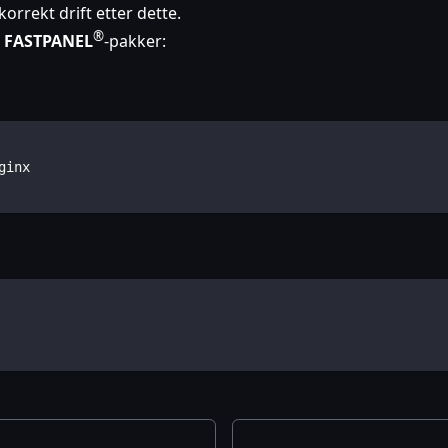
korrekt drift etter dette.
®
e
FASTPANEL
-pakker:
ginx