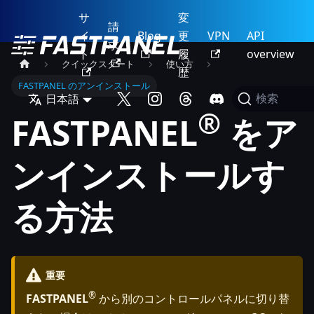
サ
変
請
イ
Blog
更
VPN
API
求
ト
履
overview
クイックスタート
使い方
歴
FASTPANEL のアンインストール
日本語
検索
®
FASTPANEL
をア
ンインストールす
る方法
重要
®
FASTPANEL
から別のコントロールパネルに切り替