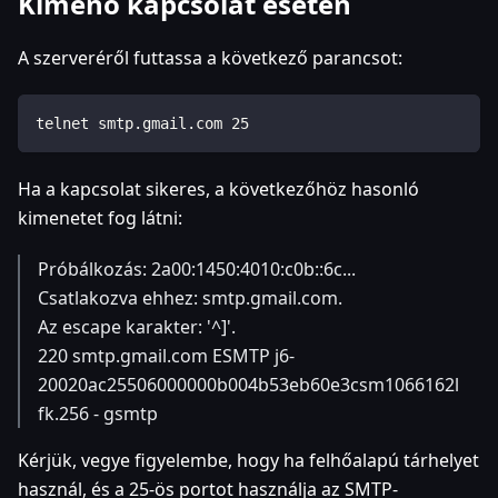
Kimenő kapcsolat esetén
A szerveréről futtassa a következő parancsot:
telnet smtp.gmail.com 25
Ha a kapcsolat sikeres, a következőhöz hasonló
kimenetet fog látni:
Próbálkozás: 2a00:1450:4010:c0b::6c...
Csatlakozva ehhez: smtp.gmail.com.
Az escape karakter: '^]'.
220 smtp.gmail.com ESMTP j6-
20020ac25506000000b004b53eb60e3csm1066162l
fk.256 - gsmtp
Kérjük, vegye figyelembe, hogy ha felhőalapú tárhelyet
használ, és a 25-ös portot használja az SMTP-