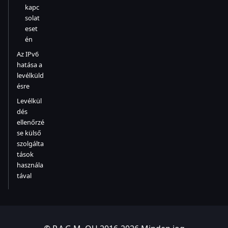
kapc
solat
eset
én
Az IPv6
hatása a
levélküld
ésre
Levélkül
dés
ellenőrzé
se külső
szolgálta
tások
használa
tával