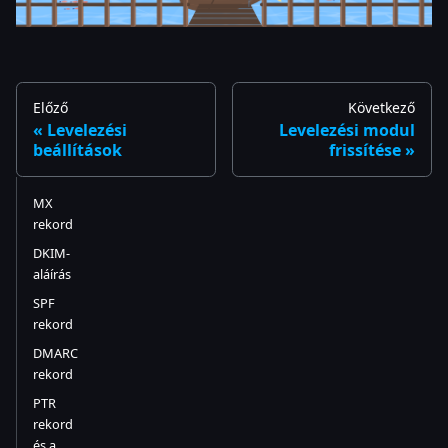
Előző
Következő
Levelezési
Levelezési modul
beállítások
frissítése
MX
rekord
DKIM-
aláírás
SPF
rekord
DMARC
rekord
PTR
rekord
és a