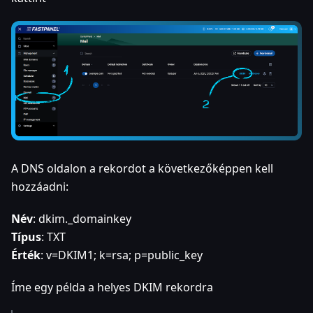
A DNS oldalon a rekordot a következőképpen kell
hozzáadni:
Név
: dkim._domainkey
Típus
: TXT
Érték
: v=DKIM1; k=rsa; p=public_key
Íme egy példa a helyes DKIM rekordra