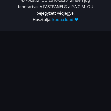
© P.A.G.M. OU 2016-2026 Minden jog
fenntartva. A FASTPANEL® a P.A.G.M. OU
bejegyzett védjegye.
Hosztolja:
kodu.cloud ❤️