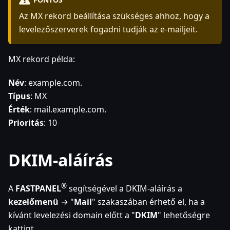
Az MX rekord beállítása szükséges ahhoz, hogy a
levelezőszerverek fogadni tudják az e-mailjeit.
MX rekord példa:
Név
: example.com.
Típus
: MX
Érték
: mail.example.com.
Prioritás
: 10
DKIM-aláírás
®
A
FASTPANEL
segítségével a DKIM-aláírás a
kezelőmenü
→ "
Mail
" szakaszában érhető el, ha a
kívánt levelezési domain előtt a "
DKIM
" lehetőségre
kattint