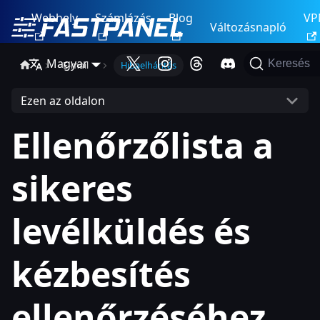
Webhely
Számlázás
Blog
VP
Változásnapló
Magyar
Keresés
E-mail
Hibaelhárítás
Ezen az oldalon
Ellenőrzőlista a
sikeres
levélküldés és
kézbesítés
ellenőrzéséhez