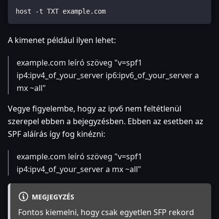
host -t TXT example.com
A kimenet például ilyen lehet:
example.com leíró szöveg "v=spf1
ip4
:ipv4_of_your_server
ip6
:ipv6_of_your_server
a
mx ~all"
Vegye figyelembe, hogy az ipv6 nem feltétlenül
szerepel ebben a bejegyzésben. Ebben az esetben az
SPF aláírás így fog kinézni:
example.com leíró szöveg "v=spf1
ip4
:ipv4_of_your_server
a mx ~all"
MEGJEGYZÉS
Fontos kiemelni, hogy csak egyetlen SFP rekord