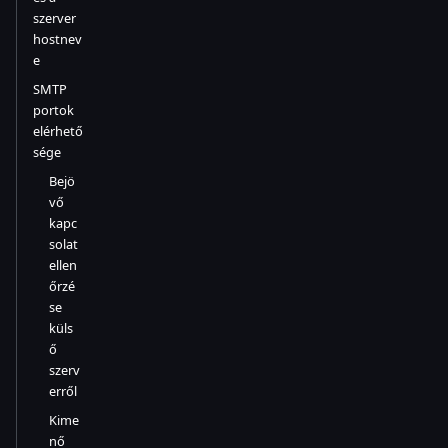
szerver
hostnev
e
SMTP
portok
elérhető
sége
Bejö
vő
kapc
solat
ellen
őrzé
se
küls
ő
szerv
erről
Kime
nő