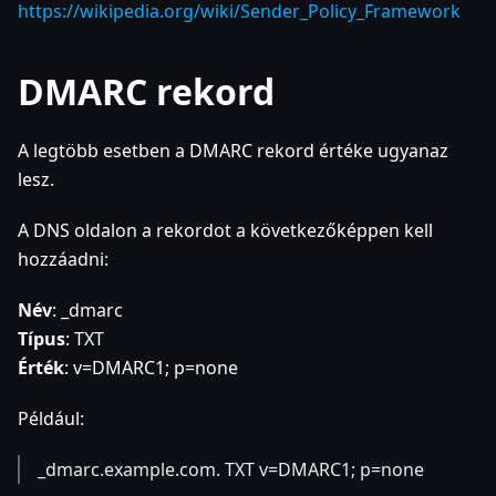
https://wikipedia.org/wiki/Sender_Policy_Framework
DMARC rekord
A legtöbb esetben a DMARC rekord értéke ugyanaz
lesz.
A DNS oldalon a rekordot a következőképpen kell
hozzáadni:
Név
: _dmarc
Típus
: TXT
Érték
: v=DMARC1; p=none
Például:
_dmarc.example.com. TXT v=DMARC1; p=none