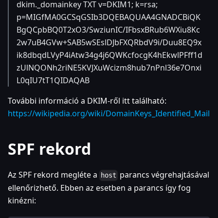
dkim._domainkey TXT v=DKIM1; k=rsa;
p=MIGfMA0GCSqGSIb3DQEBAQUAA4GNADCBiQK
BgQCpbBQ0T2xO3/SwziunIC/IFbsxBRub6WXiu8Kc
2w7uB4GVw+SAB5wSEslDJbFXQRbdV9i/Duu8EQ9x
ik8dbqdLVyP4iAtw34g4j6QWKcfocgK4hEkwlPFff1d
zUlNQONh2riNE5KVJXuWcizm8hub7nPnl36e7Onxi
L0qIU7tT1QIDAQAB
További információ a DKIM-ről itt található:
https://wikipedia.org/wiki/DomainKeys_Identified_Mail
SPF rekord
Az SPF rekord megléte a
parancs végrehajtásával
host
ellenőrizhető. Ebben az esetben a parancs így fog
kinézni: