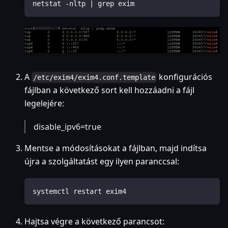
netstat -nltp | grep exim
A
konfigurációs
/etc/exim4/exim4.conf.template
fájlban a következő sort kell hozzáadni a fájl
legelejére:
disable_ipv6=true
Mentse a módosításokat a fájlban, majd indítsa
újra a szolgáltatást egy ilyen paranccsal:
systemctl restart exim4
Hajtsa végre a következő parancsot: