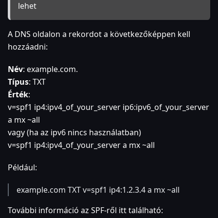
lehet
A DNS oldalon a rekordot a következőképpen kell
hozzáadni:
Név
: example.com.
Típus
: TXT
Érték
:
v=spf1 ip4
:ipv4_of_your_server
ip6
:ipv6_of_your_server
a mx ~all
vagy (ha az ipv6 nincs használatban)
v=spf1 ip4
:ipv4_of_your_server
a mx ~all
Például:
example.com TXT v=spf1 ip4:1.2.3.4 a mx ~all
További információ az SPF-ről itt található: