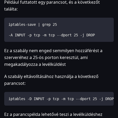
Például futtatott egy parancsot, és a következőt
találta:
iptables-save | grep 25
-A INPUT -p tcp -m tcp --dport 25 -j DROP
Ez a szabály nem enged semmilyen hozzáférést a
szerveréhez a 25-ös porton keresztül, ami
megakadályozza a levélküldést
A szabály eltávolításához használja a következő
parancsot:
iptables -D INPUT -p tcp -m tcp --dport 25 -j DROP
Ez a parancspélda lehetővé teszi a levélküldéshez