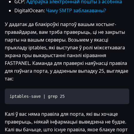
GCP:
Адпраўка электроннай пошты з асобніка
DigitalOcean:
Чаму SMTP заблакаваны?
У дадатак да блакіроўкі партоў вашым хостынг-
правайдарам, вам трэба праверыць, ці не закрыты
парты на вашым серверы. Возьмем у якасці
прыкладу iptables, які выступае ў ролі міжсеткавага
экрана пры выкарыстанні панэлі кіравання
FASTPANEL. Каманда для праверкі наяўнасці правіла
для пэўнага порта, у дадзеным выпадку 25, выглядае
так:
iptables-save | grep 25
Калі ў вас няма правіла для порта, які вы хочаце
праверыць, ніякай інфармацыі выведзена не будзе.
Калі вы бачыце, што існуе правіла, якое блакуе порт