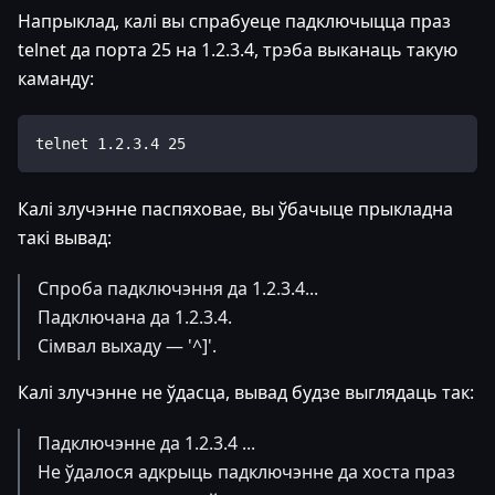
Напрыклад, калі вы спрабуеце падключыцца праз
telnet да порта 25 на 1.2.3.4, трэба выканаць такую
каманду:
telnet 1.2.3.4 25
Калі злучэнне паспяховае, вы ўбачыце прыкладна
такі вывад:
Спроба падключэння да 1.2.3.4...
Падключана да 1.2.3.4.
Сімвал выхаду — '^]'.
Калі злучэнне не ўдасца, вывад будзе выглядаць так:
Падключэнне да 1.2.3.4 ...
Не ўдалося адкрыць падключэнне да хоста праз