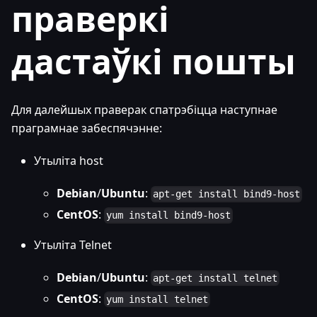
праверкі
дастаўкі пошты
Для далейшых праверак спатрэбіцца наступнае
праграмнае забеспячэнне:
Утыліта host
Debian
/
Ubuntu
:
apt-get install bind9-host
CentOS
:
yum install bind9-host
Утыліта Telnet
Debian
/
Ubuntu
:
apt-get install telnet
CentOS
:
yum install telnet