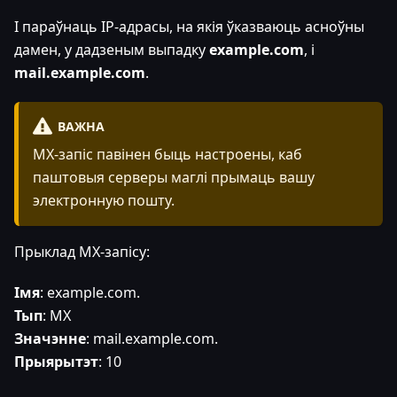
І параўнаць IP-адрасы, на якія ўказваюць асноўны
дамен, у дадзеным выпадку
example.com
, і
mail.example.com
.
ВАЖНА
MX-запіс павінен быць настроены, каб
паштовыя серверы маглі прымаць вашу
электронную пошту.
Прыклад MX-запісу:
Імя
: example.com.
Тып
: MX
Значэнне
: mail.example.com.
Прыярытэт
: 10