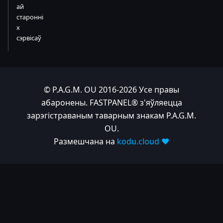
ай
старонні
х
сэрвісаў
© P.A.G.M. OU 2016-2026 Усе правы
абаронены. FASTPANEL® з'яўляецца
зарэгістраваным таварным знакам P.A.G.M.
OU.
Размешчана на
kodu.cloud ❤️