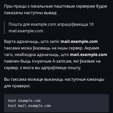
Пры працы з лакальным паштовым серверам будзе
паказаны наступны вывад:
Пошта для example.com апрацоўваецца 10
mail.example.com.
Варта адзначыць, што запіс
mail.example.com
таксама можа ўказваць на іншы сервер. Акрамя
таго, неабходна адзначыць, што
mail.example.com
павінен быць існуючым A-запісам, які ўказвае на
сервер, з якога вы адпраўляеце пошту.
Вы таксама можаце выканаць наступныя каманды
для праверкі:
host example.com
host mail.example.com