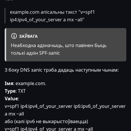
example.com апісальны тэкст "v=spf1
ip4
:ipv4_of_your_server
a mx ~all"
ЗАЎВАГА
Неабходна адзначыць, што павінен быць
толькі адзін SPF-запіс
З боку DNS запіс трэба дадаць наступным чынам:
Імя
: example.com.
Type
: TXT
Value
:
v=spf1 ip4
:ipv4_of_your_server
ip6
:ipv6_of_your_server
a mx ~all
або (калі ipv6 не выкарыстоўваецца)
v=spf1 ip4
:ipv4_of_your_server
a mx ~all