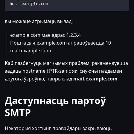
host example.com
вы можаце атрымаць вывад:
example.com мае адрас 1.2.3.4
Пошта для example.com апрацоўваецца 10
mail.example.com.
Каб пазбегнуць магчымых праблем, рэкамендуецца
задаць hostname і PTR-запіс як існуючы паддамен
другога ўзроўню, напрыклад
mail.example.com
Даступнасць партоў
SMTP
Некаторыя хостынг-правайдары закрываюць