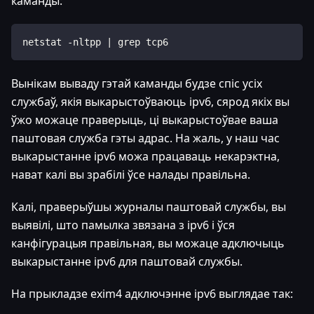
каманды:
netstat -nltpp | grep tcp6
Вынікам вываду гэтай каманды будзе спіс усіх
службаў, якія выкарыстоўваюць ipv6, сярод якіх вы
ўжо можаце праверыць, ці выкарыстоўвае ваша
паштовая служба гэты адрас. На жаль, у наш час
выкарыстанне ipv6 можа працаваць некарэктна,
нават калі вы зрабілі ўсе налады правільна.
Калі, праверыўшы журналы паштовай службы, вы
выявілі, што памылка звязана з ipv6 і ўся
канфігурацыя правільная, вы можаце адключыць
выкарыстанне ipv6 для паштовай службы.
На прыкладзе exim4 адключэнне ipv6 выглядае так: