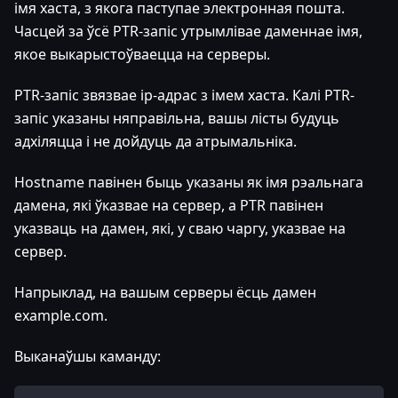
імя хаста, з якога паступае электронная пошта.
Часцей за ўсё PTR-запіс утрымлівае даменнае імя,
якое выкарыстоўваецца на серверы.
PTR-запіс звязвае ip-адрас з імем хаста. Калі PTR-
запіс указаны няправільна, вашы лісты будуць
адхіляцца і не дойдуць да атрымальніка.
Hostname павінен быць указаны як імя рэальнага
дамена, які ўказвае на сервер, а PTR павінен
указваць на дамен, які, у сваю чаргу, указвае на
сервер.
Напрыклад, на вашым серверы ёсць дамен
example.com.
Выканаўшы каманду: