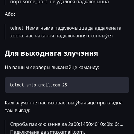
порт some_port: не ўдалося падключыцца
Або:
telnet: Немагчыма падключыцца да аддаленага
хоста: час чакання падключэння скончыўся
Для выходнага злучэння
На вашым серверы выканайце каманду:
telnet smtp.gmail.com 25
Калі злучэнне паспяховае, вы ўбачыце прыкладна
такі вывад:
Спроба падключэння да 2a00:1450:4010:c0b::6c...
Падключана да smtp.gmail.com.