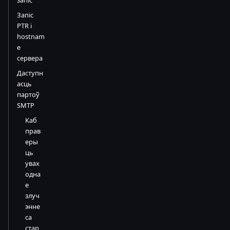
запіс
Запіс
PTR і
hostnam
e
сервера
Даступн
асць
партоў
SMTP
Каб
прав
еры
ць
увах
одна
е
злуч
энне
са
стар