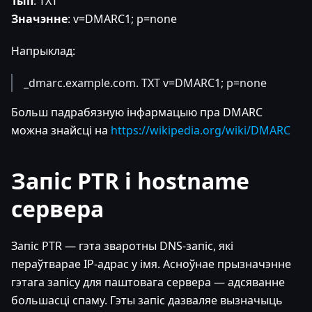
Тып
: TXT
Значэнне
: v=DMARC1; p=none
Напрыклад:
_dmarc.example.com. TXT v=DMARC1; p=none
Больш падрабязную інфармацыю пра DMARC
можна знайсці на
https://wikipedia.org/wiki/DMARC
Запіс PTR і hostname
сервера
Запіс PTR — гэта зваротны DNS-запіс, які
пераўтварае IP-адрас у імя. Асноўнае прызначэнне
гэтага запісу для паштовага сервера — адсяванне
большасці спаму. Гэты запіс дазваляе вызначыць