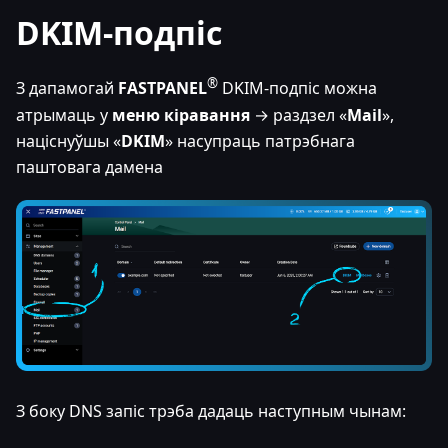
DKIM-подпіс
®
З дапамогай
FASTPANEL
DKIM-подпіс можна
атрымаць у
меню кіравання
→ раздзел «
Mail
»,
націснуўшы «
DKIM
» насупраць патрэбнага
паштовага дамена
З боку DNS запіс трэба дадаць наступным чынам: