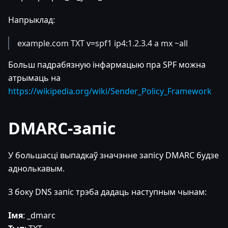
Напрыклад:
example.com TXT v=spf1 ip4:1.2.3.4 a mx ~all
Больш падрабязную інфармацыю пра SPF можна
атрымаць на
https://wikipedia.org/wiki/Sender_Policy_Framework
DMARC-запіс
У большасці выпадкаў значэнне запісу DMARC будзе
аднолькавым.
З боку DNS запіс трэба дадаць наступным чынам:
Імя
: _dmarc