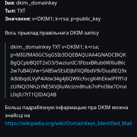
Імя
: dkim._domainkey
Тып
: TXT
Значэнне
: v=DKIM1; k=rsa; p=public_key
Вось прыклад правільнага DKIM-запісу
dkim._domainkey TXT v=DKIM1; k=rsa;
p=MIGfMA0GCSqGSIb3DQEBAQUAA4GNADCBiQK
BgQCpbBQ0T2xO3/SwziunIC/IFbsxBRub6WXiu8Kc
2w7uB4GVw+SAB5wSEslDJbFXQRbdV9i/Duu8EQ9x
ik8dbqdLVyP4iAtw34g4j6QWKcfocgK4hEkwlPFff1d
zUlNQONh2riNE5KVJXuWcizm8hub7nPnl36e7Onxi
L0qIU7tT1QIDAQAB
Больш падрабязную інфармацыю пра DKIM можна
знайсці на
https://wikipedia.org/wiki/DomainKeys_Identified_Mail