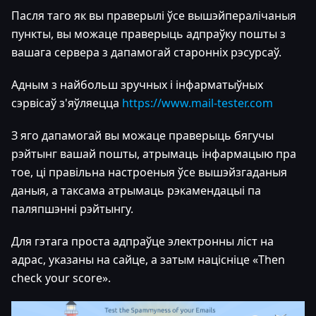
Пасля таго як вы праверылі ўсе вышэйпералічаныя
пункты, вы можаце праверыць адпраўку пошты з
вашага сервера з дапамогай старонніх рэсурсаў.
Адным з найбольш зручных і інфарматыўных
сэрвісаў з'яўляецца
https://www.mail-tester.com
З яго дапамогай вы можаце праверыць бягучы
рэйтынг вашай пошты, атрымаць інфармацыю пра
тое, ці правільна настроеныя ўсе вышэйзгаданыя
даныя, а таксама атрымаць рэкамендацыі па
паляпшэнні рэйтынгу.
Для гэтага проста адпраўце электронны ліст на
адрас, указаны на сайце, а затым націсніце «Then
check your score».