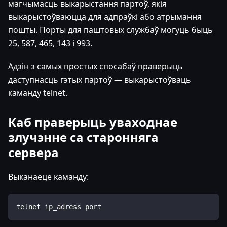
магчымасць выкарыстання партоў, якія
выкарыстоўваюцца для адпраўкі або атрымання
пошты. Порты для паштовых службаў могуць быць
25, 587, 465, 143 і 993.
Адзін з самых простых спосабаў праверыць
даступнасць гэтых партоў — выкарыстоўваць
каманду telnet.
Каб праверыць уваходнае
злучэнне са старонняга
сервера
Выканаеце каманду:
telnet ip_adress port