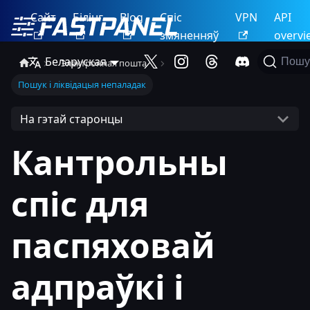
Сайт
Білінг
Blog
Спіс
VPN
API
змяненняў
overvi
Беларуская
Пошу
Электронная пошта
Пошук і ліквідацыя непаладак
На гэтай старонцы
Кантрольны
спіс для
паспяховай
адпраўкі і