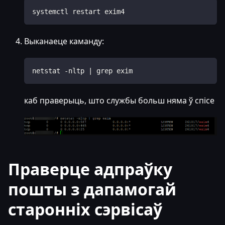
systemctl restart exim4
Выканаеце каманду:
netstat -nltp | grep exim
каб праверыць, што службы больш няма ў спісе
Праверце адпраўку
пошты з дапамогай
старонніх сэрвісаў