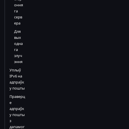
оння
га
серв
ера
Для
вых
одна
га
злуч
эння
Уплыў
IPv6 на
адпраўк
у пошты
Праверц
е
адпраўк
у пошты
з
дапамог