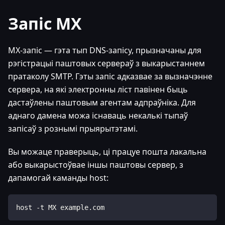
Запіс MX
MX-запіс — гэта тып DNS-запісу, прызначаны для
рэгістрацыі паштовых сервераў з выкарыстаннем
пратаколу SMTP. Гэты запіс адказвае за вызначэнне
сервера, на які электронны ліст павінен быць
дастаўлены паштовым агентам адпраўніка. Для
аднаго дамена можа існаваць некалькі тыпаў
запісаў з рознымі прыярытэтамі.
Вы можаце праверыць, ці працуе пошта лакальна
або выкарыстоўвае іншы паштовы сервер, з
дапамогай каманды host:
host -t MX example.com