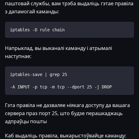
паштовай службы, вам трэба выдаліць гэтае правіла
з дапамогай каманды:
iptables -D rule chain
Напрыклад, вы выканалі каманду і атрымалі
наступнае:
iptables-save | grep 25
-A INPUT -p tcp -m tcp --dport 25 -j DROP
Гэта правіла не дазваляе ніякага доступу да вашага
сервера праз порт 25, што будзе перашкаджаць
адпраўцы пошты
Каб выдаліць правіла, выкарыстоўвайце каманду: