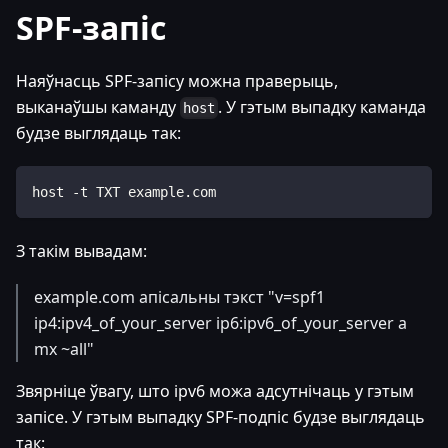
SPF-запіс
Наяўнасць SPF-запісу можна праверыць,
выканаўшы каманду
. У гэтым выпадку каманда
host
будзе выглядаць так:
host -t TXT example.com
З такім вывадам:
example.com апісальны тэкст "v=spf1
ip4
:ipv4_of_your_server
ip6
:ipv6_of_your_server
a
mx ~all"
Звярніце ўвагу, што ipv6 можа адсутнічаць у гэтым
запісе. У гэтым выпадку SPF-подпіс будзе выглядаць
так: