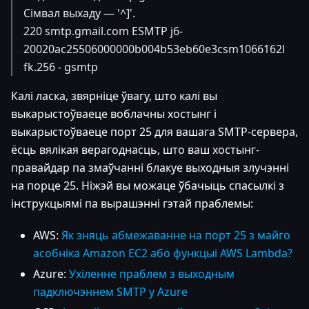
Сімвал выхаду — '^]'.
220 smtp.gmail.com ESMTP j6-
20020ac25506000000b004b53eb60e3csm1066162l
fk.256 - gsmtp
Калі ласка, звярніце ўвагу, што калі вы
выкарыстоўваеце воблачны хостынг і
выкарыстоўваеце порт 25 для вашага SMTP-сервера,
ёсць вялікая верагоднасць, што ваш хостынг-
правайдар па змаўчанні блакуе выходныя злучэнні
на порце 25. Ніжэй вы можаце ўбачыць спасылкі з
інструкцыямі па вырашэнні гэтай праблемы:
AWS:
Як зняць абмежаванне на порт 25 з майго
асобніка Amazon EC2 або функцыі AWS Lambda?
Azure:
Ухіленне праблем з выходным
падключэннем SMTP у Azure