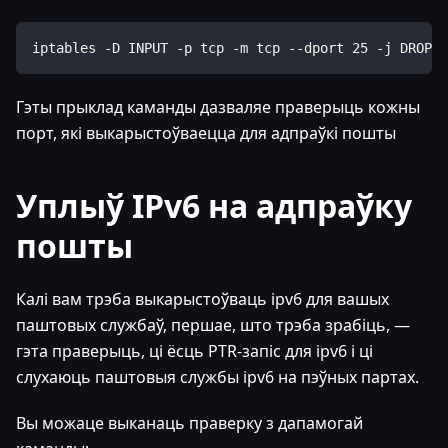
iptables -D INPUT -p tcp -m tcp --dport 25 -j DROP
Гэты прыклад каманды дазваляе праверыць кожны
порт, які выкарыстоўваецца для адпраўкі пошты
Уплыў IPv6 на адпраўку
пошты
Калі вам трэба выкарыстоўваць ipv6 для вашых
паштовых службаў, першае, што трэба зрабіць, —
гэта праверыць, ці ёсць PTR-запіс для ipv6 і ці
слухаюць паштовыя службы ipv6 на пэўных партах.
Вы можаце выканаць праверку з дапамогай