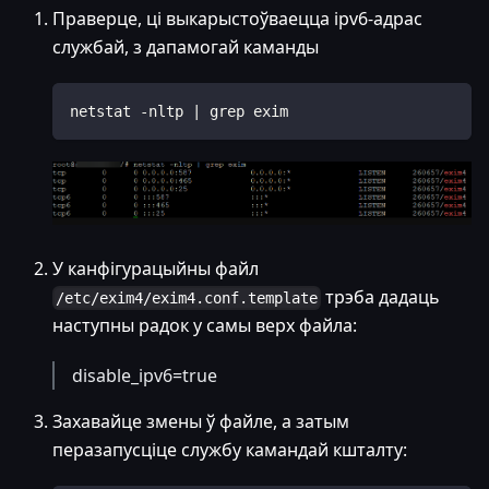
Праверце, ці выкарыстоўваецца ipv6-адрас
службай, з дапамогай каманды
netstat -nltp | grep exim
У канфігурацыйны файл
трэба дадаць
/etc/exim4/exim4.conf.template
наступны радок у самы верх файла:
disable_ipv6=true
Захавайце змены ў файле, а затым
перазапусціце службу камандай кшталту: