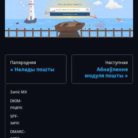
Папярэдняя
Наступная
Налады пошты
Абнаўленне
модуля пошты
Запіс MX
DKIM-
подпіс
SPF-
запіс
DMARC-