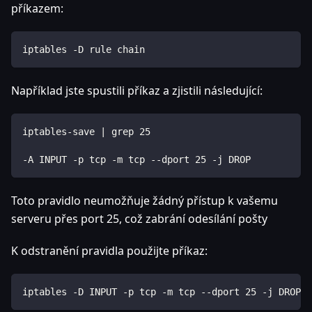
příkazem:
iptables -D rule chain
Například jste spustili příkaz a zjistili následující:
iptables-save | grep 25
-A INPUT -p tcp -m tcp --dport 25 -j DROP
Toto pravidlo neumožňuje žádný přístup k vašemu
serveru přes port 25, což zabrání odesílání pošty
K odstranění pravidla použijte příkaz:
iptables -D INPUT -p tcp -m tcp --dport 25 -j DROP