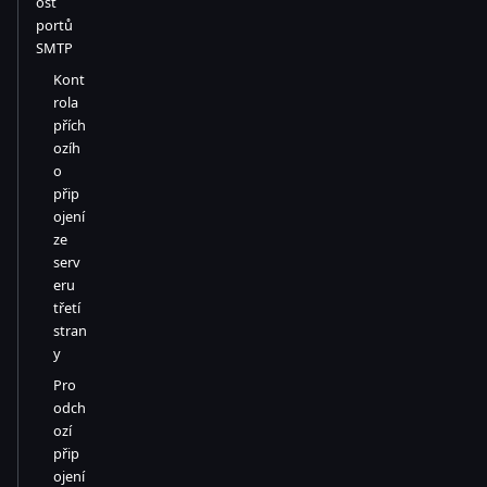
ost
portů
SMTP
Kont
rola
přích
ozíh
o
přip
ojení
ze
serv
eru
třetí
stran
y
Pro
odch
ozí
přip
ojení