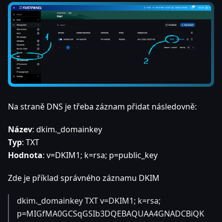
Na straně DNS je třeba záznam přidat následovně:
Název
: dkim._domainkey
Typ
: TXT
Hodnota
: v=DKIM1; k=rsa; p=public_key
Zde je příklad správného záznamu DKIM
dkim._domainkey TXT v=DKIM1; k=rsa;
p=MIGfMA0GCSqGSIb3DQEBAQUAA4GNADCBiQK