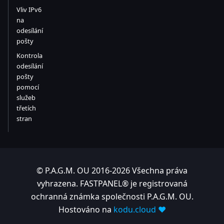
Vliv IPv6
na
odesílání
pošty
Kontrola
odesílání
pošty
pomocí
služeb
třetích
stran
© P.A.G.M. OU 2016-2026 Všechna práva
vyhrazena. FASTPANEL® je registrovaná
ochranná známka společnosti P.A.G.M. OU.
Hostováno na
kodu.cloud ❤️