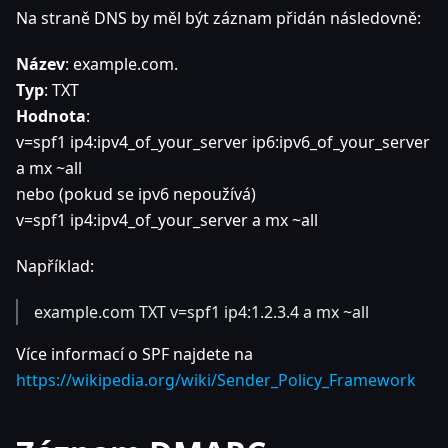
Na straně DNS by měl být záznam přidán následovně:
Název
: example.com.
Typ
: TXT
Hodnota
:
v=spf1 ip4
:ipv4_of_your_server
ip6
:ipv6_of_your_server
a mx ~all
nebo (pokud se ipv6 nepoužívá)
v=spf1 ip4
:ipv4_of_your_server
a mx ~all
Například:
example.com TXT v=spf1 ip4:1.2.3.4 a mx ~all
Více informací o SPF najdete na
https://wikipedia.org/wiki/Sender_Policy_Framework