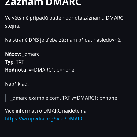
Záznam DMARC
Ve většině případů bude hodnota záznamu DMARC
stejná.
Na straně DNS je třeba záznam přidat následovně:
Název
: _dmarc
Typ
: TXT
Hodnota
: v=DMARC1; p=none
Například:
_dmarc.example.com. TXT v=DMARC1; p=none
Více informací o DMARC najdete na
https://wikipedia.org/wiki/DMARC