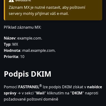
Záznam MX je nutné nastavit, aby poštovní
servery mohly přijímat váš e-mail.
Příklad záznamu MX:
Název
: example.com.
Typ
: MX
Hodnota
: mail.example.com.
Priorita
: 10
Podpis DKIM
®
Pomocí
FASTPANEL
lze podpis DKIM získat v
nabídce
správy
→ v sekci "
Mail
" kliknutím na "
DKIM
" naproti
požadované poštovní doméně