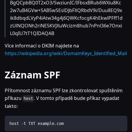
BgQCpbBQ0T2xO3/SwziunIC/IFbsxBRub6WXiu8Kc
2w7uB4GVw+SAB5wSEslDJbFXQRbdV9i/Duu8EQ9x
ik8dbqdLVyP4iAtw34g4j6QWKcfocgK4hEkwlPFff1d
zUlNQONh2riNE5KVJXuWcizm8hub7nPnl36e7Onxi
L0qIU7tT1QIDAQAB
Více informací o DKIM najdete na
https://wikipedia.org/wiki/DomainKeys_Identified_Mail
Záznam SPF
Přítomnost záznamu SPF lze zkontrolovat spuštěním
příkazu
. V tomto případě bude příkaz vypadat
host
takto:
host -t TXT example.com