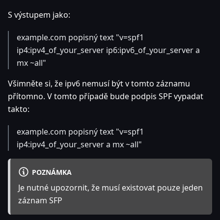
S výstupem jako:
example.com popisný text "v=spf1
ip4
:ipv4_of_your_server
ip6
:ipv6_of_your_server
a
mx ~all"
Všimněte si, že ipv6 nemusí být v tomto záznamu
přítomno. V tomto případě bude podpis SPF vypadat
takto:
example.com popisný text "v=spf1
ip4
:ipv4_of_your_server
a mx ~all"
POZNÁMKA
Je nutné upozornit, že musí existovat pouze jeden
záznam SFP