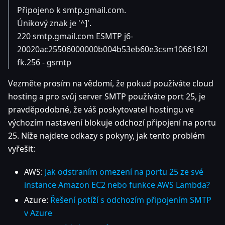
Připojeno k smtp.gmail.com.
Únikový znak je '^]'.
220 smtp.gmail.com ESMTP j6-
20020ac25506000000b004b53eb60e3csm1066162l
fk.256 - gsmtp
Vezměte prosím na vědomí, že pokud používáte cloud
hosting a pro svůj server SMTP používáte port 25, je
pravděpodobné, že váš poskytovatel hostingu ve
výchozím nastavení blokuje odchozí připojení na portu
25. Níže najdete odkazy s pokyny, jak tento problém
vyřešit:
AWS:
Jak odstraním omezení na portu 25 ze své
instance Amazon EC2 nebo funkce AWS Lambda?
Azure:
Řešení potíží s odchozím připojením SMTP
v Azure