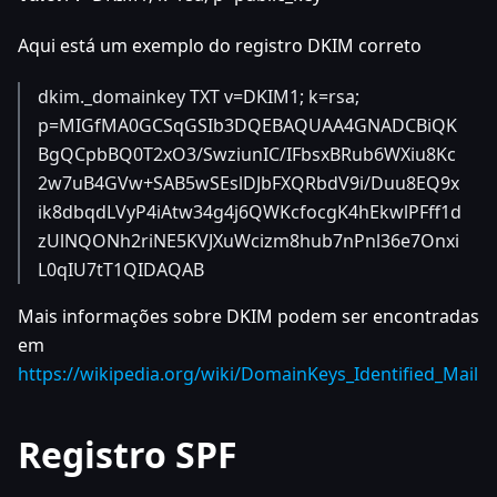
Aqui está um exemplo do registro DKIM correto
dkim._domainkey TXT v=DKIM1; k=rsa;
p=MIGfMA0GCSqGSIb3DQEBAQUAA4GNADCBiQK
BgQCpbBQ0T2xO3/SwziunIC/IFbsxBRub6WXiu8Kc
2w7uB4GVw+SAB5wSEslDJbFXQRbdV9i/Duu8EQ9x
ik8dbqdLVyP4iAtw34g4j6QWKcfocgK4hEkwlPFff1d
zUlNQONh2riNE5KVJXuWcizm8hub7nPnl36e7Onxi
L0qIU7tT1QIDAQAB
Mais informações sobre DKIM podem ser encontradas
em
https://wikipedia.org/wiki/DomainKeys_Identified_Mail
Registro SPF