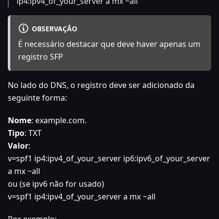
ip4
:ipv4_of_your_server
a mx ~all"
OBSERVAÇÃO
É necessário destacar que deve haver apenas um
registro SFP
No lado do DNS, o registro deve ser adicionado da
seguinte forma:
Nome
: example.com.
Tipo
: TXT
Valor
:
v=spf1 ip4
:ipv4_of_your_server
ip6
:ipv6_of_your_server
a mx ~all
ou (se ipv6 não for usado)
v=spf1 ip4
:ipv4_of_your_server
a mx ~all
Por exemplo: