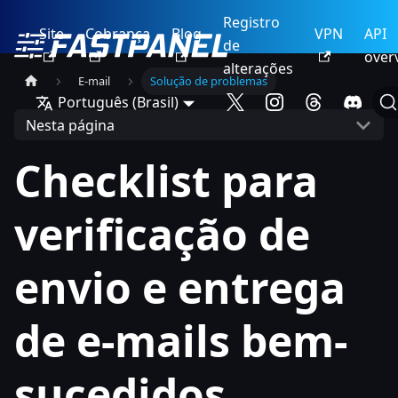
Registro
Site
Cobrança
Blog
VPN
API
de
over
alterações
E-mail
Solução de problemas
Português (Brasil)
Nesta página
Checklist para
verificação de
envio e entrega
de e-mails bem-
sucedidos