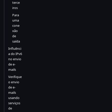
terce
iros
Para
uma
cone
xão
de
saída
Influênci
a do IPv6
no envio
de e-
mails
Verifique
o envio
de e-
mails
usando
serviços
de