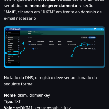
ser obtida no
menu de gerenciamento
→ seção
"
Mail
", clicando em "
DKIM
" em frente ao domínio de
e-mail necessário
No lado do DNS, o registro deve ser adicionado da
seguinte forma:
Nome
: dkim._domainkey
Tipo
: TXT
Valor
: v=DKIM1; k=rsa; p=public_key