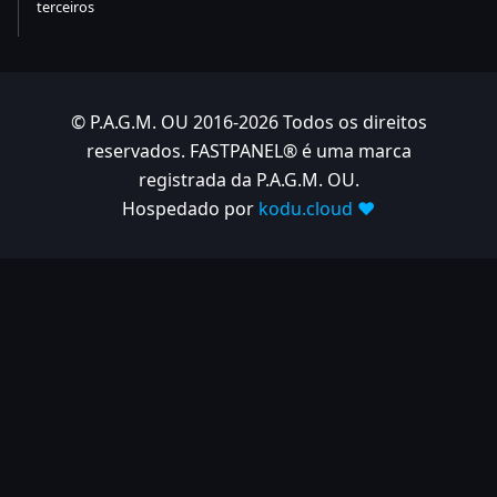
terceiros
© P.A.G.M. OU 2016-2026 Todos os direitos
reservados. FASTPANEL® é uma marca
registrada da P.A.G.M. OU.
Hospedado por
kodu.cloud ❤️