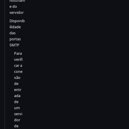
hostnam
e do
servidor
Disponib
ilidade
das
portas
SMTP
Para
verifi
car a
cone
xão
de
entr
ada
de
um
servi
dor
de