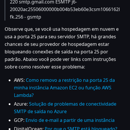
220 smtp.gmail.com ESMTP j6-
20020ac25506000000b004b53eb60e3csm1066162l
fk.256 - gsmtp
Observe que, se você usa hospedagem em nuvem e
usa a porta 25 para seu servidor SMTP, há grandes
chances de seu provedor de hospedagem estar
bloqueando conexões de saída na porta 25 por
padrão. Abaixo você pode ver links com instruções
sobre como resolver esse problema:
AWS:
Como removo a restrição na porta 25 da
minha instância Amazon EC2 ou função AWS
Lambda?
Azure:
Solução de problemas de conectividade
SMTP de saída no Azure
GCP:
Envio de e-mail a partir de uma instância
DigitalOcean:
Por que o SMTP está bloqueado?